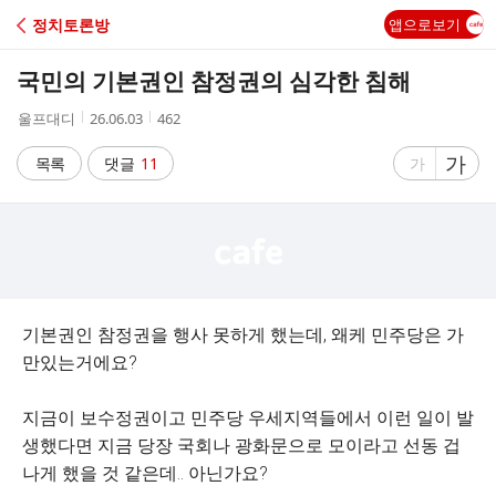
C
정치토론방
앱으로보기
A
국민의 기본권인 참정권의 심각한 침해
F
작
작
조
울프대디
26.06.03
462
성
성
회
E
자
시
수
글
가
글
목록
댓글
11
가
간
자
자
크
크
기
기
크
작
게
게
기본권인 참정권을 행사 못하게 했는데, 왜케 민주당은 가
만있는거에요?
지금이 보수정권이고 민주당 우세지역들에서 이런 일이 발
생했다면 지금 당장 국회나 광화문으로 모이라고 선동 겁
나게 했을 것 같은데.. 아닌가요?