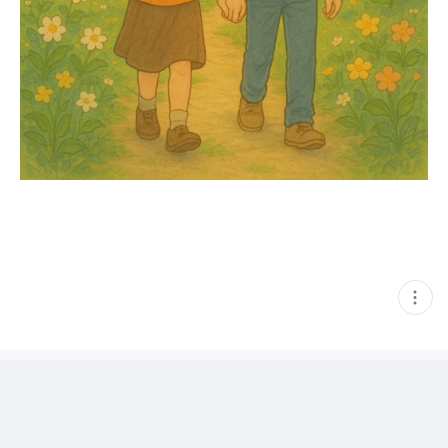
현
재
게
시
글
추
가
기
능
열
기