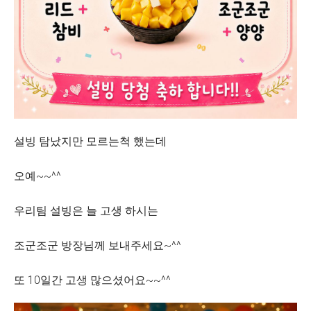
설빙 탐났지만 모르는척 했는데
오예~~^^
우리팀 설빙은 늘 고생 하시는
조군조군 방장님께 보내주세요~^^
또 10일간 고생 많으셨어요~~^^