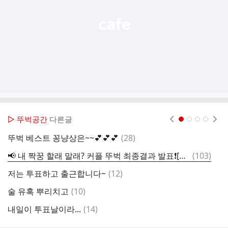
▷ 뚜벅공간
다른글
현재페이지 1
2
3
4
댓
뚜벅 베스트 꽁냥상은~~💕💕💕
(
28
)
이
글
댓
📢 내 짝꿍 할래 말래? 커플 뚜벅 최종결과 발표❗️[5/24~6/2]
(
103
)

글
댓
저는 투표하고 출근합니다~
(
12
)
민
글
댓
술 유혹 뿌리치고
(
10
)
오
글
댓
내일이 투표날이라...
(
14
)
달
글