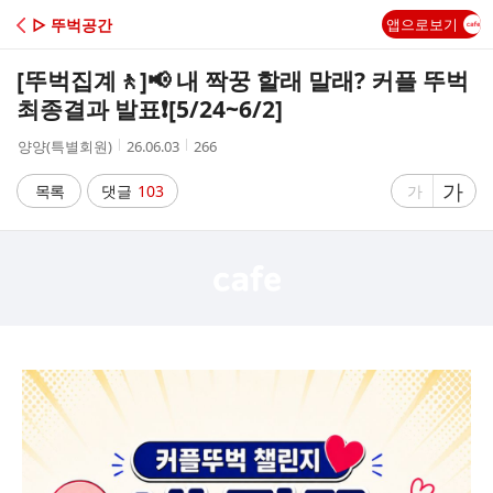
C
▷ 뚜벅공간
앱으로보기
A
[뚜벅집계🚶]
📢 내 짝꿍 할래 말래? 커플 뚜벅
F
최종결과 발표❗️[5/24~6/2]
작
작
조
양양(특별회원)
26.06.03
266
E
성
성
회
자
시
수
글
가
글
목록
댓글
103
가
간
자
자
크
크
기
기
크
작
게
게