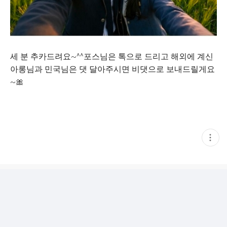
세 분 추카드려요~^^포스님은 톡으로 드리고 해외에 계신
아롱님과 민국님은 댓 달아주시면 비댓으로 보내드릴게요
~🎀
현
재
게
시
글
추
가
기
능
열
기