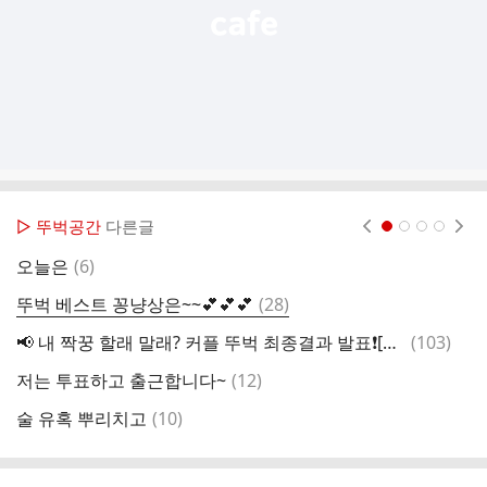
▷ 뚜벅공간
다른글
현재페이지 1
2
3
4
댓
오늘은
(
6
)
내
글
댓
뚜벅 베스트 꽁냥상은~~💕💕💕
(
28
)
이
글
댓
📢 내 짝꿍 할래 말래? 커플 뚜벅 최종결과 발표❗️[5/24~6/2]
(
103
)

글
댓
저는 투표하고 출근합니다~
(
12
)
민
글
댓
술 유혹 뿌리치고
(
10
)
오
글