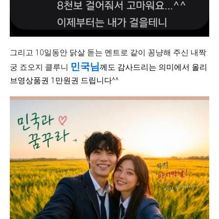
그리고 10일동안 닭살 돋는 멘트로 같이 꽁냥해 주신 내짝
민국님
궁 죠오지 클루니
께도 감사드리는 의미에서 올리
브영상품권 1만원권 드립니다^^