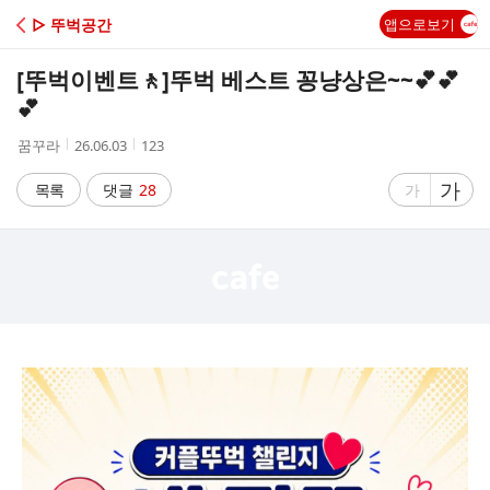
C
▷ 뚜벅공간
앱으로보기
A
[뚜벅이벤트🚶]
뚜벅 베스트 꽁냥상은~~💕💕
F
💕
작
작
조
꿈꾸라
26.06.03
123
E
성
성
회
자
시
수
글
가
글
목록
댓글
28
가
간
자
자
크
크
기
기
크
작
게
게