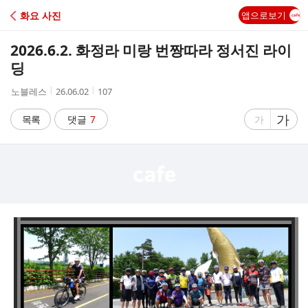
C
화요 사진
앱으로보기
A
2026.6.2. 화정라 미랑 번짱따라 정서진 라이
F
딩
작
작
조
노블레스
26.06.02
107
E
성
성
회
자
시
수
글
가
글
목록
댓글
7
가
간
자
자
크
크
기
기
크
작
게
게