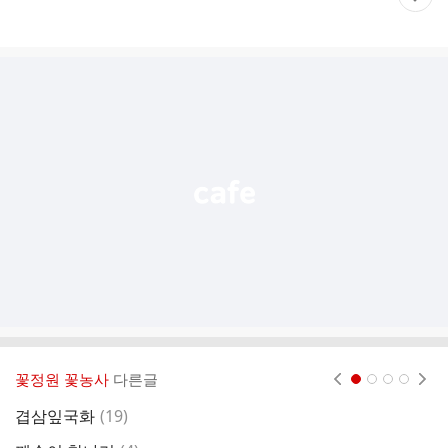
재
게
시
글
추
가
기
능
열
기
꽃정원 꽃농사
다른글
현재페이지 1
2
3
4
댓
겹삼잎국화
(
19
)
글