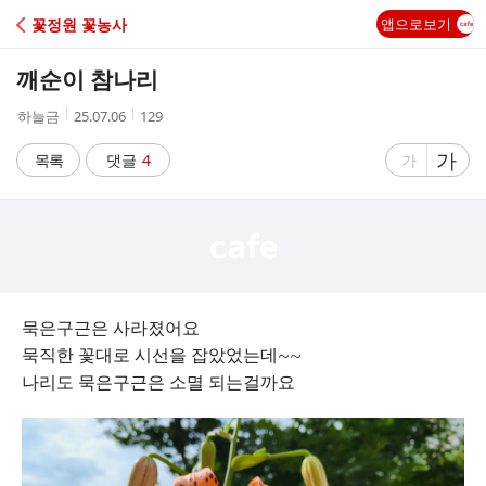
C
꽃정원 꽃농사
앱으로보기
A
깨순이 참나리
F
작
작
조
하늘금
25.07.06
129
성
성
회
E
자
시
수
글
가
글
목록
댓글
4
가
간
자
자
크
크
기
기
크
작
게
게
묵은구근은 사라졌어요
묵직한 꽃대로 시선을 잡았었는데~~
나리도 묵은구근은 소멸 되는걸까요