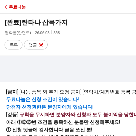
C
무료나눔
A
[완료]
란타나 삽목가지
F
작
작
조
팔학골(안면도)
26.06.03
358
성
성
회
E
자
시
수
목록
댓글
86
간
[금지]
[나눔 품목 외 추가 요청 금지] [연락처/계좌번호 등록 금
무료나눔은 신청 조건이 있습니다!
당첨자 선정권한은 분양자에게 있습니다!
[강등]
규칙을 무시하면 분양자와 신청자 모두 불이익을 당합
아래 ①②③번 조건을 충족하신 분들만 신청해주세요!
① 신청 댓글에 감사합니다 글을 쓰신 분!