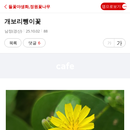
C
들꽃야생화,정원꽃나무
앱으로보기
A
개보리뺑이꽃
F
작
작
조
남정(경산)
25.10.02
88
성
성
회
E
자
시
수
글
가
글
목록
댓글
6
가
간
자
자
크
크
기
기
크
작
게
게