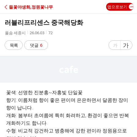
C
들꽃야생화,정원꽃나무
앱으로보기
A
러블리프리센스 중국해당화
F
작
작
조
풀솜 세종시
26.06.03
72
성
성
회
E
자
시
수
글
가
글
목록
댓글
6
가
간
자
자
크
크
기
기
크
작
게
게
꽃색: 선명한 진분홍~자홍빛 단일꽃
향기: 이름처럼 향이 좋은 편이며 은은하면서 달콤한 장미
향이 납니다.
개화: 봄부터 초여름에 특히 화려하고, 환경이 좋으면 반복
개화하기도 합니다.
수형: 비교적 강건하고 병충해에 강한 편이라 정원용으로