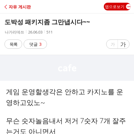
C
자유 게시판
앱으로보기
A
도박성 패키지좀 그만냅시다~~
F
작
작
조
나가리데쓰
26.06.03
511
성
성
회
E
자
시
수
글
가
글
목록
댓글
3
가
간
자
자
크
크
기
기
크
작
게
게
게임 운영할생각은 안하고 카지노를 운
영하고있노~
무슨 숫자놀음내서 저거 7숫자 7개 잘주
는거도 아니면서