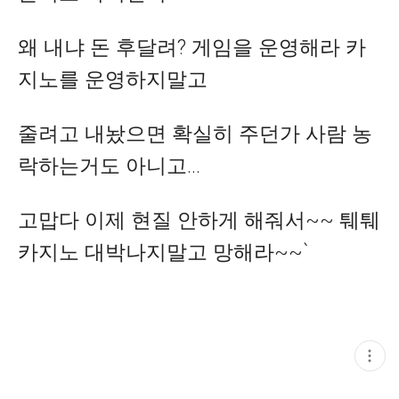
왜 내냐 돈 후달려? 게임을 운영해라 카
지노를 운영하지말고
줄려고 내놨으면 확실히 주던가 사람 농
락하는거도 아니고...
고맙다 이제 현질 안하게 해줘서~~ 퉤퉤
카지노 대박나지말고 망해라~~`
현
재
게
시