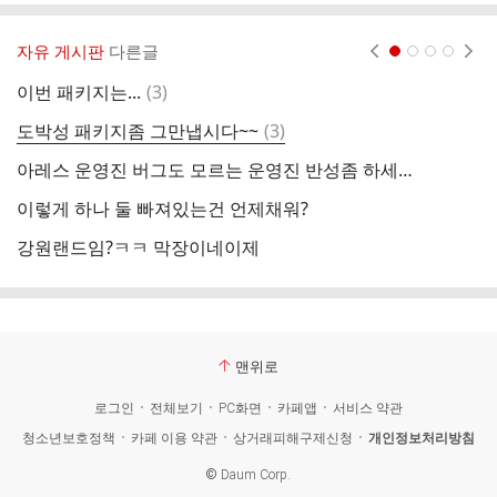
글
추
가
자유 게시판
다른글
현재페이지 1
2
3
4
기
능
댓
이번 패키지는...
(
3
)
코
열
글
기
댓
도박성 패키지좀 그만냅시다~~
(
3
)
현
글
아레스 운영진 버그도 모르는 운영진 반성좀 하세요 퇴사각 (빠른조치 바랍니다)
배
이렇게 하나 둘 빠져있는건 언제채워?
헌
강원랜드임?ㅋㅋ 막장이네이제
맨위로
로그인
전체보기
PC화면
카페앱
서비스 약관
청소년보호정책
카페 이용 약관
상거래피해구제신청
개인정보처리방침
©
Daum Corp.