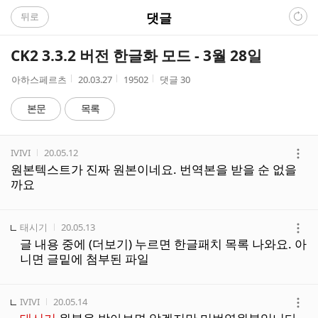
C
댓글
뒤로
A
CK2 3.3.2 버전 한글화 모드 - 3월 28일
F
작
작
조
아하스페르츠
20.03.27
19502
댓글
30
성
성
회
E
자
시
수
본문
목록
간
댓
작성자
작성시간
IVIVI
20.05.12
글
더
원본텍스트가 진짜 원본이네요. 번역본을 받을 순 없을
리
보
까요
스
기
트
작성자
작성시간
태시기
20.05.13
더
글 내용 중에 (더보기) 누르면 한글패치 목록 나와요. 아
보
니면 글밑에 첨부된 파일
기
작성자
작성시간
IVIVI
20.05.14
더