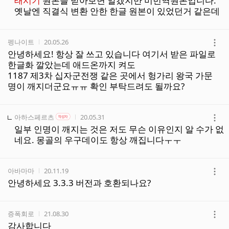
태시기
원본을 받아보면 알겠지만 미번역원본입니다.
보
옛날엔 직결식 변환 안한 한글 원본이 있었던거 같은데
기
작성자
작성시간
펭나이트
20.05.26
더
안녕하세요! 항상 잘 쓰고 있습니다 여기서 받은 파일로
보
한글화 깔았는데 애드온까지 켜도
기
1187 제3차 십자군전쟁 같은 곳에서 헝가리 왕국 가문
명이 깨지더군요ㅠㅠ 확인 부탁드려도 될까요?
작성자
작성자 본인 여부
작성시간
아하스페르츠
20.05.31
작성자
더
일부 인명이 깨지는 것은 저도 무슨 이유인지 알 수가 없
보
네요. 몽골의 우구데이도 항상 깨집니다ㅜㅜ
기
작성자
작성시간
아바마마
20.11.19
더
안녕하세요 3.3.3 버전과 호환되나요?
보
기
작성자
작성시간
증폭회로
21.08.30
더
감사합니다