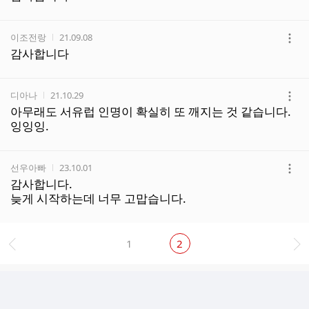
보
기
작성자
작성시간
이조전랑
21.09.08
더
감사합니다
보
기
작성자
작성시간
디아나
21.10.29
더
아무래도 서유럽 인명이 확실히 또 깨지는 것 같습니다.
보
잉잉잉.
기
작성자
작성시간
선우아빠
23.10.01
더
감사합니다.
보
늦게 시작하는데 너무 고맙습니다.
기
1
2