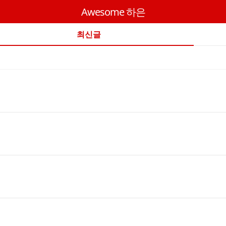
Awesome 하은
최신글