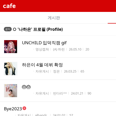
cafe
개
게시판
별
전
전
○ '나하은' 프로필 (Profile)
공지
카
체
체
페
글
글
UNCHILD 입덕직캠 gif
리
메
게시판명
작성자
작성시간
조회수
ㆍ영상캡쳐
(A) 하린
26.05.10
20
스
뉴
트
하은이 4월 데뷔 확정
게시판명
작성자
작성시간
조회수
ㆍ자유게시
정은
26.03.25
65
🎂🎂
게시판명
작성자
작성시간
조회수
ㆍ자유게시
반다리^^
24.01.21
90
Bye2023
게시판명
작성자
작성시간
조회수
ㆍ자유게시
albandr...
24.01.02
57