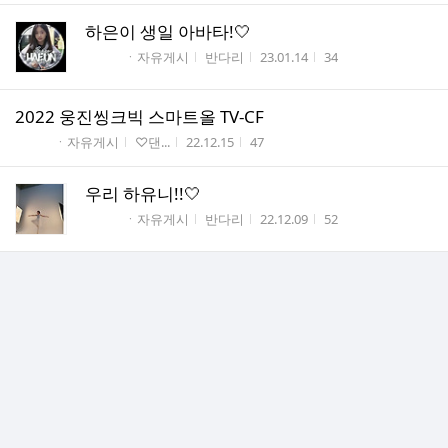
하은이 생일 아바타!🤍
게시판명
작성자
작성시간
조회수
ㆍ자유게시
반다리
23.01.14
34
2022 웅진씽크빅 스마트올 TV-CF
게시판명
작성자
작성시간
조회수
ㆍ자유게시
♡댄...
22.12.15
47
우리 하유니!!🤍
게시판명
작성자
작성시간
조회수
ㆍ자유게시
반다리
22.12.09
52