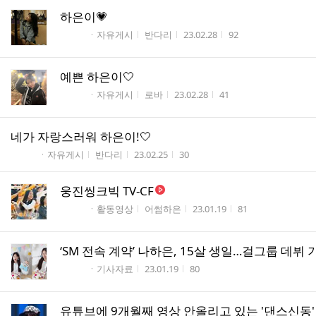
하은이💗
게시판명
작성자
작성시간
조회수
ㆍ자유게시
반다리
23.02.28
92
예쁜 하은이🤍
게시판명
작성자
작성시간
조회수
ㆍ자유게시
로바
23.02.28
41
네가 자랑스러워 하은이!🤍
게시판명
작성자
작성시간
조회수
ㆍ자유게시
반다리
23.02.25
30
웅진씽크빅 TV-CF
게시판명
작성자
작성시간
조회수
ㆍ활동영상
어썸하은
23.01.19
81
‘SM 전속 계약’ 나하은, 15살 생일…걸그룹 데뷔
게시판명
작성시간
조회수
ㆍ기사자료
23.01.19
80
유튜브에 9개월째 영상 안올리고 있는 '댄스신동