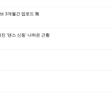
튜브 3개월간 업로드 無
진 '댄스 신동' 나하은 근황