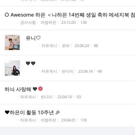
○ Awesome 하은 ＜나하은 14번째 생일 축하 메세지북
게시판명
작성자
작성시간
조회수
ㆍ공지사항
어썸하은
23.12.05
130
유니🤍
게시판명
작성자
작성시간
조회수
ㆍ자유게시
로바
23.06.24
88
🧡🧡
게시판명
작성자
작성시간
조회수
ㆍ자유게시
반다리
23.06.16
48
하늬 사랑해 🧡
게시판명
작성자
작성시간
조회수
ㆍ자유게시
반다리
23.04.10
53
♥️하은이 활동 10주년 🎉
게시판명
작성자
작성시간
조회수
ㆍ자유게시
어썸하은
23.04.01
176