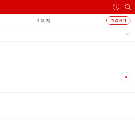
카
개
페
별
정
카
이미지
가입하기
보
페
보
검
공지목록 펼치기/접기
기
색
댓
4
글
수