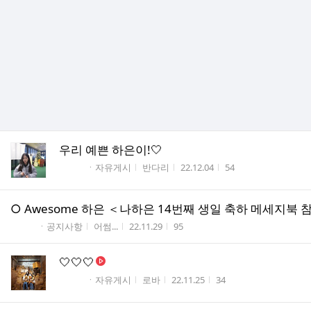
우리 예쁜 하은이!🤍
게시판명
작성자
작성시간
조회수
ㆍ자유게시
반다리
22.12.04
54
○ Awesome 하은 ＜나하은 14번째 생일 축하 메세지북
게시판명
작성자
작성시간
조회수
ㆍ공지사항
어썸...
22.11.29
95
🤍🤍🤍
게시판명
작성자
작성시간
조회수
ㆍ자유게시
로바
22.11.25
34