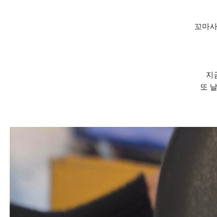
꼬마사
지
또 