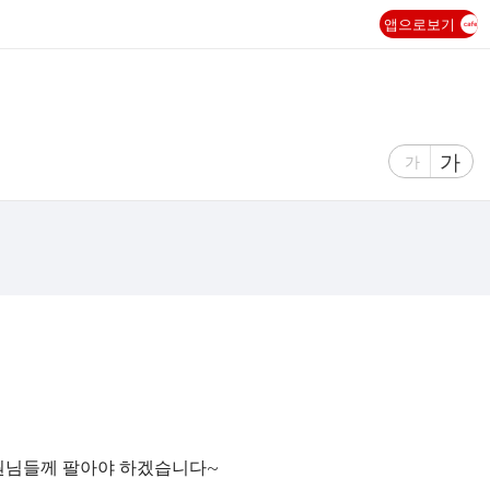
앱으로보기
글
가
글
가
자
자
크
크
기
기
크
작
게
게
원님들께 팔아야 하겠습니다~