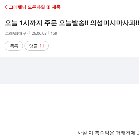
C
그레텔님 모든과일 및 제품
A
오늘 1시까지 주문 오늘발송!! 의성미시마사과!!
F
작
작
조
그레텔(대구)
26.06.03
159
성
성
회
E
자
시
수
목록
댓글
11
간
사실 이 흑수박은 거래처에