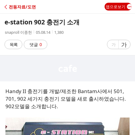
C
전동자료/도면
앱으로보기
A
e-station 902 충전기 소개
F
작
작
조
snaproll 이종헌
05.08.14
1,380
성
성
회
E
자
시
수
글
가
글
목록
댓글
0
가
간
자
자
크
크
기
기
크
작
게
게
Handy II 충전기를 개발/제조한 Bantam사에서 501,
701, 902 세가지 충전기 모델을 새로 출시하였습니다.
902모델을 소개합니다.