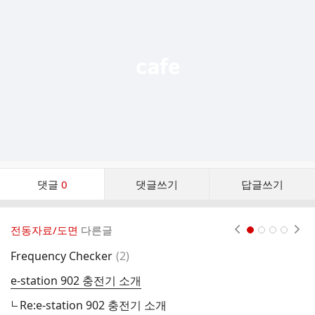
기
능
열
기
댓
댓글
0
댓글쓰기
답글쓰기
글
댓
글
전동자료/도면
다른글
현재페이지 1
2
3
4
리
스
댓
Frequency Checker
(
2
)
가
트
글
e-station 902 충전기 소개
W
Re:e-station 902 충전기 소개
전