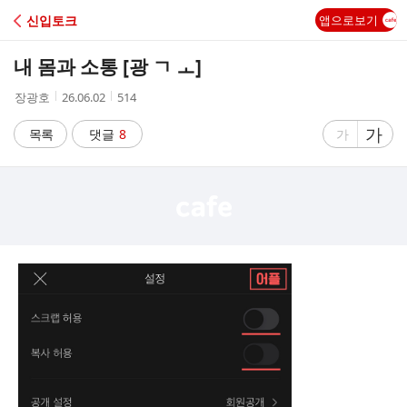
C
신입토크
앱으로보기
A
내 몸과 소통 [광 ㄱ ㅗ]
F
작
작
조
장광호
26.06.02
514
성
성
회
E
자
시
수
글
가
글
목록
댓글
8
가
간
자
자
크
크
기
기
크
작
게
게