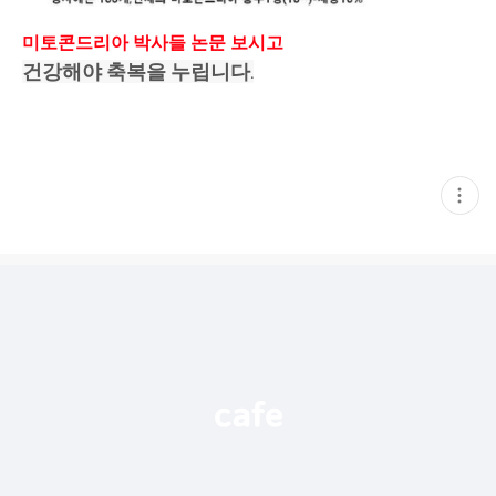
미토콘드리아 박사들 논문 보시고
건강해야 축복을 누립니다.
현
재
게
시
글
추
가
기
능
열
기