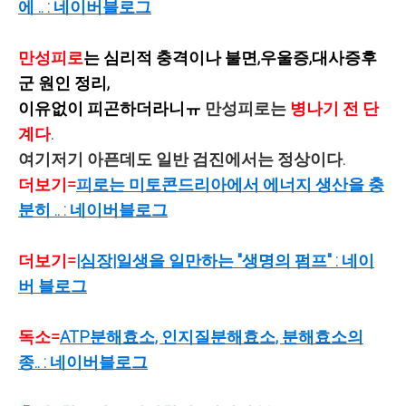
에 .. : 네이버블로그
만성피로
는 심리적 충격이나 불면,우울증,대사증후
군 원인 정리,
이유없이 피곤하더라니ㅠ
만성피로는
병나기 전 단
계다
.
여기저기 아픈데도 일반 검진에서는 정상이다.
더보기=
피로는 미토콘드리아에서 에너지 생산을 충
분히 .. : 네이버블
로그
더보기=
|심장|일생을 일만하는 "생명의 펌프" : 네이
버 블로그
독소=
ATP분해효소, 인지질분해효소, 분해효소의
종.. : 네이버블로그