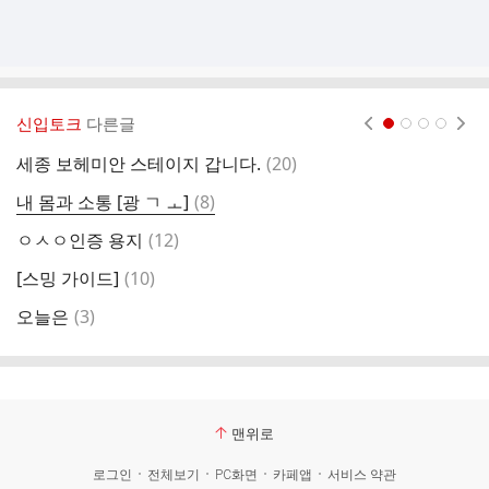
신입토크
다른글
현재페이지 1
2
3
4
댓
세종 보헤미안 스테이지 갑니다.
(
20
)
글
댓
내 몸과 소통 [광 ㄱ ㅗ]
(
8
)
싱
글
댓
ㅇㅅㅇ인증 용지
(
12
)
밖
글
댓
[스밍 가이드]
(
10
)
삐
글
댓
오늘은
(
3
)
신
글
맨위로
로그인
전체보기
PC화면
카페앱
서비스 약관