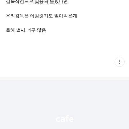
감독작전으로 몇승씩 올렸다면
우리감독은 이길경기도 말아먹은게
올해 벌써 너무 많음
현
재
게
시
글
추
가
기
능
열
기