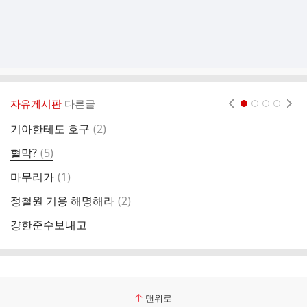
자유게시판
다른글
현재페이지 1
2
3
4
댓
기아한테도 호구
(
2
)
ㅋ
글
댓
혈막?
(
5
)
손
글
댓
마무리가
(
1
)
참
글
댓
정철원 기용 해명해라
(
2
)
글
걍한준수보내고
리
맨위로