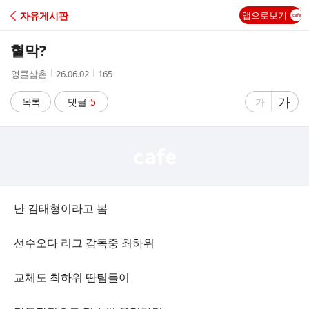
C
자유게시판
앱으로보기
A
혈막?
F
작
작
조
엉클삼촌
26.06.02
165
성
성
회
E
자
시
수
글
가
글
목록
댓글
5
가
간
자
자
크
크
기
기
크
작
게
게
난 김태형이라고 봄
선수오다 리그 감독중 최하위
교체도 최하위 딴팀들이