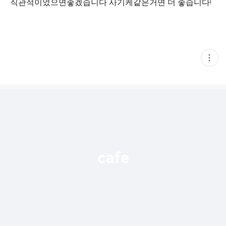
직관적이었으면좋겠습니다 사기케같은거면 더 좋습니다!
현
재
게
시
글
추
가
기
능
열
기