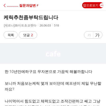
C
………… 질문과답변〃
앱으로보기
A
케릭추천좀부탁드립니다
F
작
작
조
[제르나]화이트초코렛타
26.06.03
518
성
성
회
E
자
시
수
글
가
글
목록
댓글
2
가
간
자
자
크
크
기
기
크
작
게
게
한 10년만에하구요 무자본으로 가끔씩 해볼까합니다
보니까 처음보는케릭 몇개 보이던데 예프넨이 제일 무난할
까요?
나이먹어서 힘도없고 체력도없고 조작간편하고 쎄고 그냥