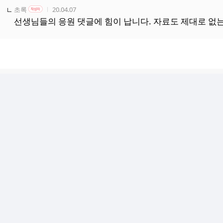
작성자
작성자 본인 여부
작성시간
초록
20.04.07
작성자
선생님들의 응원 댓글에 힘이 납니다. 자료도 제대로 없는