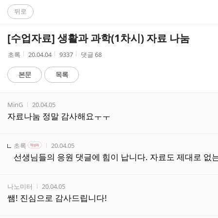
C
뒤로
A
[수업자료] 생활과 과학(1차시) 자료 나눔
F
작
작
조
초록
20.04.04
9337
댓글
68
성
성
회
E
자
시
수
본문
목록
간
댓
작성자
작성시간
MinG
20.04.05
글
자료나눔 정말 감사해요ㅜㅜ
리
스
트
작성자
작성자 본인 여부
작성시간
초록
20.04.05
작성자
선생님들의 응원 댓글에 힘이 납니다. 자료도 제대로 없는
작성자
작성시간
나노미터
20.04.05
쌤! 진심으로 감사드립니다!