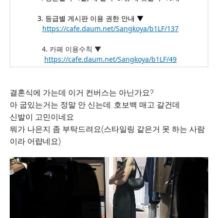
3. 등급별 게시판 이용 권한 안내 ▼
_____________
https://cafe.daum.net/Sangkoya/b1LF/137
4. 카페 이용수칙 ▼
_____________
_____________
https://cafe.daum.net/Sangkoya/b1LF/49
결혼식에 가는데 이거 컨버스는 아닌가요?
아 굽있는거는 정말 안 신는데..호보백 매고 갈건데
신발이 고민이네요
뭐가 나은지 좀 부탁드려요(스타일링 같은거 못 하는 사람
이라 어럅네요)