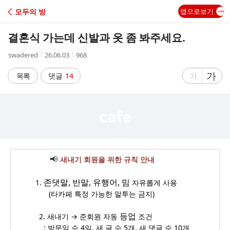
C
모두의 방
앱으로보기
A
결혼식 가는데 신발과 옷 좀 봐주세요.
F
작
작
조
swadered
26.06.03
968
성
성
회
E
자
시
수
글
가
글
목록
댓글
14
가
간
자
자
크
크
기
기
크
작
게
게
📢
새내기 회원을 위한 규칙 안내
_ _______
존댓말, 반말, 유행어, 밈
1.
자유롭게 사용
_
____
_
(타카페 특정 가능한 말투는 금지)
____
____
_
등업
2. 새내기 → 준회원 자동
조건
_____________
: 방문일 수 4일, 새 글 수 5개, 새 댓글 수 10개