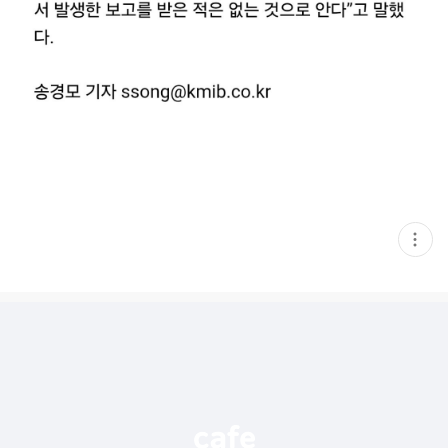
현
재
게
시
글
추
가
기
능
열
기