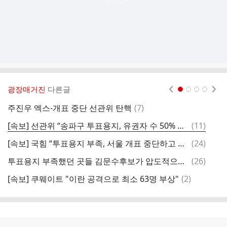
광장매거진
다른글
현재페이지 1
2
3
4
댓
주진우 엑스-개표 중단 선관위 탄핵
(
7
)
글
댓
[속보] 선관위 “송파구 투표용지, 유권자 수 50% 인쇄”
(
11
)
글
댓
[속보] 국힘 “투표용지 부족, 서울 개표 중단하고 선거 연기해야”
(
24
)
글
댓
투표용지 부족했던 곳들 김문수후보가 압도적으로 이긴 곳들
(
26
)
글
댓
[속보] 쿠웨이트 "이란 공격으로 최소 63명 부상"
(
2
)
‘
글