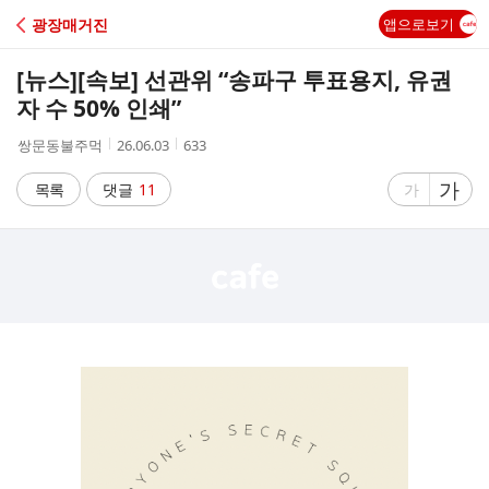
C
광장매거진
앱으로보기
A
[뉴스]
[속보] 선관위 “송파구 투표용지, 유권
F
자 수 50% 인쇄”
작
작
조
쌍문동불주먹
26.06.03
633
E
성
성
회
자
시
수
글
가
글
목록
댓글
11
가
간
자
자
크
크
기
기
크
작
게
게