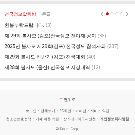
전국정모알림방
다른글
현재페이지 1
2
3
4
댓
환불부탁드랍니다.
(
3
)
제
글
댓
제 29회 볼사모 (김포)전국정모 전야제 공지
(
38
)
2
글
댓
2025년 볼사모 제29회(김포) 전국정모 참석자외
(
237
)
제
글
댓
제29회 볼사모 하반기 (김포) 전국대회
(
40
)
제
글
댓
제28회 볼사모 (울산) 전국정모 시상내역
(
12
)
안
글
맨위로
로그인
전체보기
PC화면
카페앱
서비스 약관
청소년보호정책
카페 이용 약관
상거래피해구제신청
개인정보처리방침
©
Daum Corp.