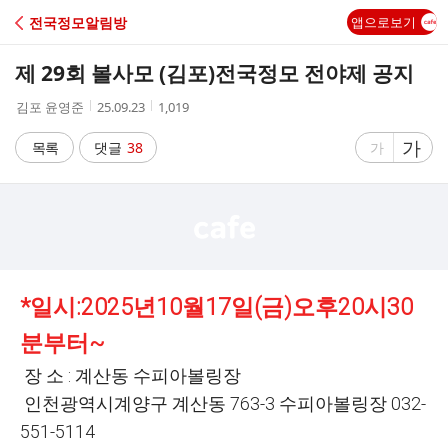
C
전국정모알림방
앱으로보기
A
제 29회 볼사모 (김포)전국정모 전야제 공지
F
작
작
조
김포 윤영준
25.09.23
1,019
성
성
회
E
자
시
수
글
가
글
목록
댓글
38
가
간
자
자
크
크
기
기
크
작
게
게
*일시:2025년10월17일(금)오후20시30
분부터~
장 소 : 계산동 수피아볼링장
인천광역시계양구 계산동 763-3 수피아볼링장 032-
551-5114