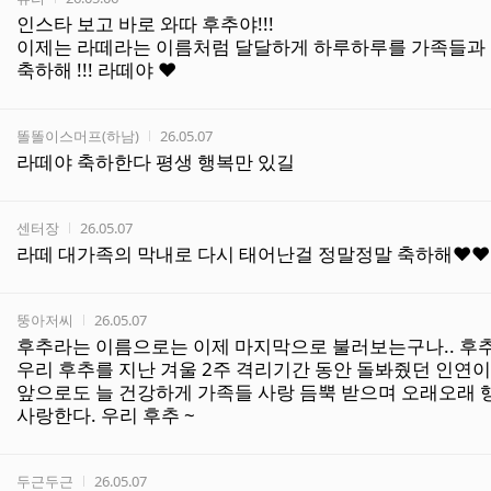
인스타 보고 바로 와따 후추야!!!
이제는 라떼라는 이름처럼 달달하게 하루하루를 가족들과 
축하해 !!! 라떼야 ❤️
작성자
작성시간
똘똘이스머프(하남)
26.05.07
라떼야 축하한다 평생 행복만 있길
작성자
작성시간
센터장
26.05.07
라떼 대가족의 막내로 다시 태어난걸 정말정말 축하해♥
작성자
작성시간
뚱아저씨
26.05.07
후추라는 이름으로는 이제 마지막으로 불러보는구나.. 후추야
우리 후추를 지난 겨울 2주 격리기간 동안 돌봐줬던 인연이
앞으로도 늘 건강하게 가족들 사랑 듬뿍 받으며 오래오래 
사랑한다. 우리 후추 ~
작성자
작성시간
두근두근
26.05.07