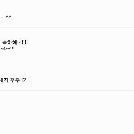
~^^
하해~!!!!!
~!!!
내자 후추 ♡