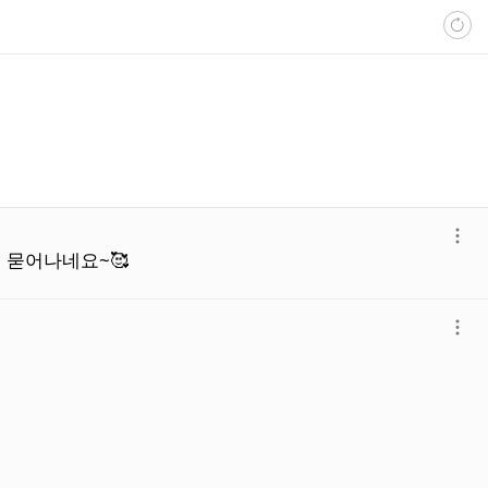
더
 묻어나네요~🥰
보
기
더
보
기