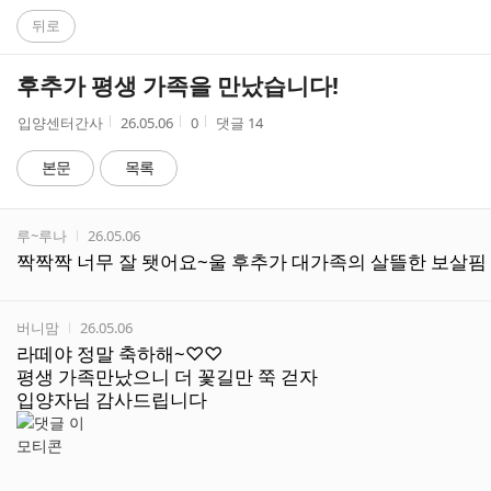
C
뒤로
A
후추가 평생 가족을 만났습니다!
F
작
작
조
입양센터간사
26.05.06
0
댓글
14
성
성
회
E
자
시
수
본문
목록
간
댓
작성자
작성시간
루~루나
26.05.06
글
짝짝짝 너무 잘 됏어요~울 후추가 대가족의 살뜰한 보살핌 
리
스
트
작성자
작성시간
버니맘
26.05.06
라떼야 정말 축하해~♡♡
평생 가족만났으니 더 꽃길만 쭉 걷자
입양자님 감사드립니다