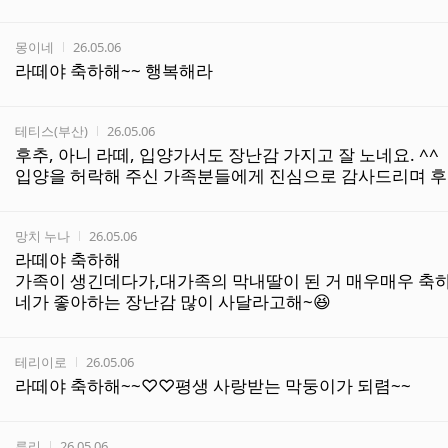
작성자
작성시간
몽이네
26.05.06
라떼야 축하해~~ 행복해라
작성자
작성시간
테티스(부산)
26.05.06
후추, 아니 라떼, 입양가서도 장난감 가지고 잘 노네요. ^^
입양을 허락해 주신 가족분들에게 진심으로 감사드리며 후
작성자
작성시간
망치 누나
26.05.06
라떼야 축하해
가족이 생긴데다가,대가족의 막내딸이 된 거 매우매우 축하
네가 좋아하는 장난감 많이 사달라고해~😆
작성자
작성시간
테리이로
26.05.06
라떼야 축하해~~♡♡평생 사랑받는 막둥이가 되렴~~
작성자
작성시간
류리
26.05.06