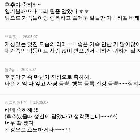
후추야 축하해~
일기볼때마다 그리 될줄 알았다 ㅎㅎ
앞으로 가족들이랑 행복하고 즐거운 일들만 가득하길 바래~
작성자
작성시간
브리짓
26.05.07
개성있는 멋진 모습의 라떼~~~ 좋은 가족 만난 거 많이많이 축
대가족의 막둥이로 사랑 많이 받으면서 귀하게 귀하게 잘 자라
작성자
작성시간
똘2랑
26.05.07
후추야 가족 만난거 진심으로 축하해.
아픈 기억 다 잊고 사랑 듬뿍, 행복 듬뿍 건강 듬뿍~~~잘지
작성자
작성시간
땡그리(양주)
26.05.07
라떼 축하해!!!!
(후추봤을때 성산이 닮았다고 생각했는데~~~^^)
너무 잘 됐다
건강으로 효도하거라 ~~~!!!!