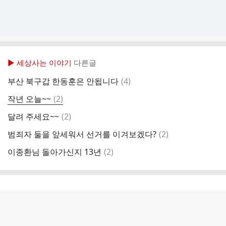
▶ 세상사는 이야기
다른글
댓
부산 북구갑 한동훈은 안됩니다
(
4
)
글
댓
작년 오늘~~
(
2
)
글
댓
달려 주세요~~
(
2
)
글
댓
범죄자 둘을 앞세워서 선거를 이겨보겠다?
(
2
)
글
댓
이종환님 돌아가신지 13년
(
2
)
글