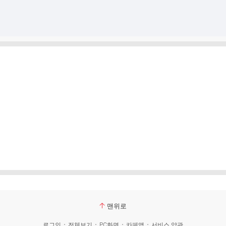
맨위로
로그인
전체보기
PC화면
카페앱
서비스 약관