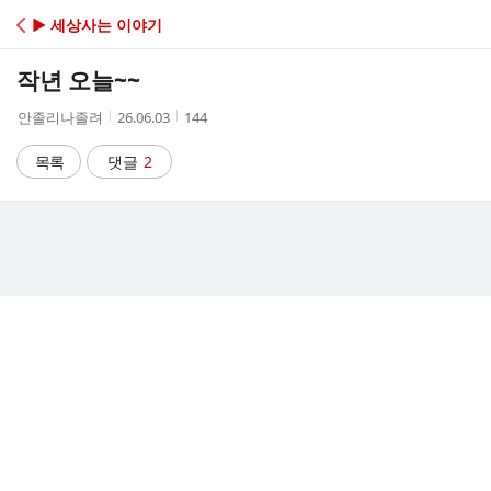
C
▶ 세상사는 이야기
A
작년 오늘~~
F
작
작
조
안졸리나졸려
26.06.03
144
성
성
회
E
자
시
수
목록
댓글
2
간