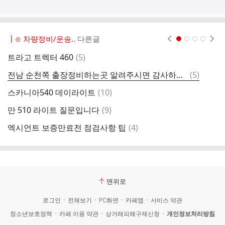
┃⊙ 차량정비/운송..
다른글
현재페이지 1
2
3
4
댓
트라고 트렉터 460
(
5
)
M
글
댓
전남 순천쪽 출장정비하는곳 알려주시면 감사하겠습니다
(
5
)
c
글
댓
스카니아540 데이라이트
(
10
)
콜
글
댓
만 510 라이트 질문입니다
(
9
)
글
댓
엑시언트 보증만료전 점검사항 팁
(
4
)
청
글
맨위로
로그인
전체보기
PC화면
카페앱
서비스 약관
청소년보호정책
카페 이용 약관
상거래피해구제신청
개인정보처리방침