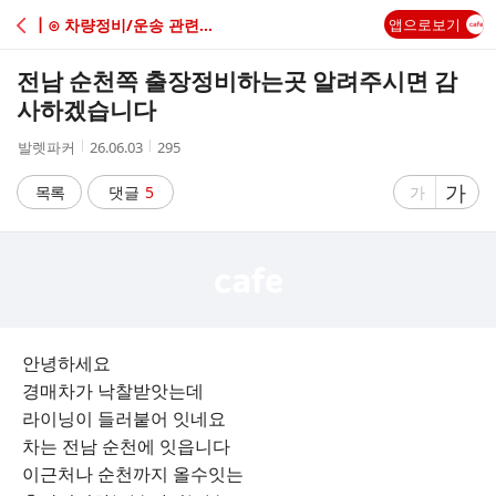
C
┃⊙ 차량정비/운송 관련질문(Q&A)
앱으로보기
A
전남 순천쪽 출장정비하는곳 알려주시면 감
F
사하겠습니다
작
작
조
발렛파커
26.06.03
295
E
성
성
회
자
시
수
글
가
글
목록
댓글
5
가
간
자
자
크
크
기
기
크
작
게
게
안녕하세요
경매차가 낙찰받앗는데
라이닝이 들러붙어 잇네요
차는 전남 순천에 잇읍니다
이근처나 순천까지 올수잇는