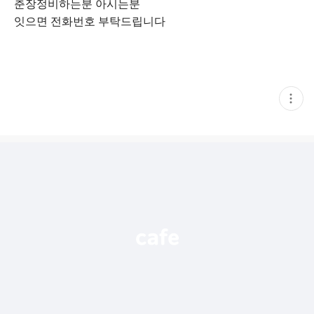
춘장정비하는분 아시는분
잇으면 전화번호 부탁드립니다
현
재
게
시
글
추
가
기
능
열
기