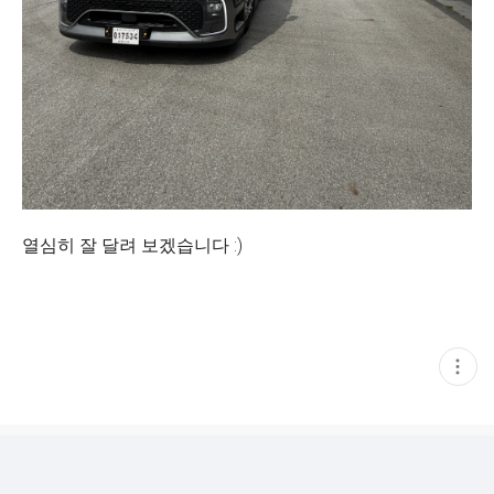
열심히 잘 달려 보겠습니다 :)
현
재
게
시
글
추
가
기