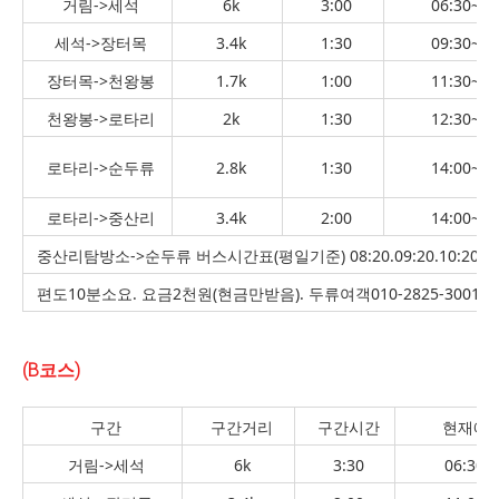
거림->세석
6k
3:00
06:30~09
세석->장터목
3.4k
1:30
09:30~11
장터목->천왕봉
1.7k
1:00
11:30~12
천왕봉->로타리
2k
1:30
12:30~14
로타리->순두류
2.8k
1:30
14:00~15
로타리->중산리
3.4k
2:00
14:00~16
중산리탐방소->순두류 버스시간표(평일기준) 08:20.09:20.10:20.11:30.
편도10분소요. 요금2천원(현금만받음). 두류여객010-2825-3001. 산
(B코스)
구간
구간거리
구간시간
현재예
거림->세석
6k
3:30
06:30~