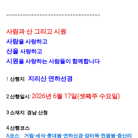
==================================
사람
과
산
그리고
시원
사람
을 사랑하고
산을
사랑하고
시원
을 사랑하는 사람들이 함께합니다
지리산 연하선경
1.
산행지
:
2026년 6월 17일(셋째주 수요일)
2.산행일시:
3.소재지: 경남 산청
4.산행코스:
A코스: 거림-세석-촛대봉-연하선경-장터목-천왕봉-중산리