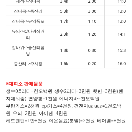
세석->장터목
3.4k
2:00
11:00~
장터목->중산리
5.3k
3:00
13:00~
장터목->유암폭포
1.7k
1:10
13:00~
유암->칼바위삼거
2.3k
1:20
14:10~
리
칼바위->중산리탐
1.3k
0:30
15:30~
방
중산리->주차장
1.6k
0:20
16:00~
※대피소 판매물품
생수0.5리터=천오백원. 생수2리터=3천원. 햇반=3천원(렌
지데워줌). 연양갱=1천원. 에너지바=천오백원.
부탄가스=2천원. epi가스=4천원. 건전지aa.aaa=2천오백
원. 우의=2천원. 아이젠=4천원.
헤드렌턴=1만8천원. 이온음료(분말)=2천원. 베어벨=8천원