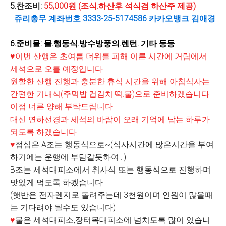
5.
찬조비:
55
,000원 (조식.하산후 석식겸 하산주 제공)
쥬리총무 계좌번호 3333-25-5174586 카카오뱅크 김애경
6.준비물: 물
.행동식.방수방풍의.렌턴. 기타 등등
♥이번 산행은 초여름 더위를 피해 이른 시간에 거림에서
세석으로 오를 예정입니다
원할한 산행 진행과 충분한 휴식 시간을 위해 아침식사는
간편한 기내식(주먹밥.컵김치.떡.물)으로 준비하겠습니다.
이점 너른 양해 부탁드립니다
대신 연하선경과 세석의 바람이 오래 기억에 남는 하루가
되도록 하겠습니다
♥
점심은 A조는 행동식으로~(식사시간에 많은시간을 부여
하기에는 운행에 부담갈듯하여...)
B조는 세석대피소에서 취사식 또는 행동식으로 진행하며
맛있게 먹도록 하겠습니다
(햇반은 전자렌지로 돌려주는데 3천원이며 인원이 많을때
는 기다려야 될수도 있습니다)
♥
물은 세석대피소,장터목대피소에 넘치도록 많이 있습니