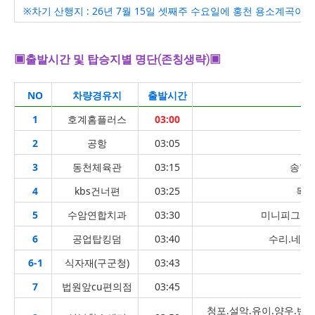
※차기 산행지 : 26년 7월 15일 셋째주 수요일에 홍천 용소계곡
▣출발시간 및 탑승지별 명단(존칭생략)▣
NO
차량경유지
출발시간
1
호계홈플러스
03:00
2
공항
03:05
3
동천체육관
03:15
송학.
4
kbs건너편
03:25
목련
5
수암연합치과
03:30
미니피그.피
6
공업탑킹덤
03:40
수리.네모
6-1
식자재(구군청)
03:43
7
법원앞cu편의점
03:45
청포.설악.유이.양우.반달