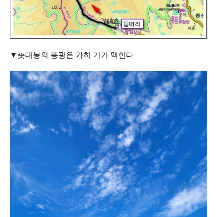
▼촛대봉의 풍광은 가히 기가 맥힌다