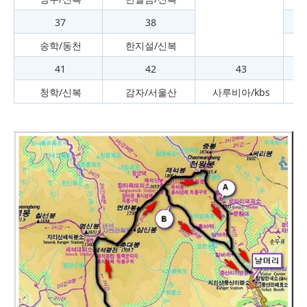
37
38
송학/동천
한지설/신복
41
42
43
청학/신복
감자/서울산
사루비아/kbs