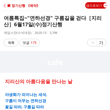
C
▣ 정기산행 《예약》
앱으로보기
A
여름특집~"연하선경" 구름길을 걷다［지리
F
산］6월17일(수)정기산행
작
작
조
제임스찬(수석대장)
26.05.13
3,798
E
성
성
회
자
시
수
글
가
글
목록
댓글
175
가
간
자
자
크
크
기
기
크
작
게
게
지리산의 아름다움을 만나는 날
야생화가 피어나는 세석,
구름이 머무는 연하선경
꽃길 따라, 구름길 따라