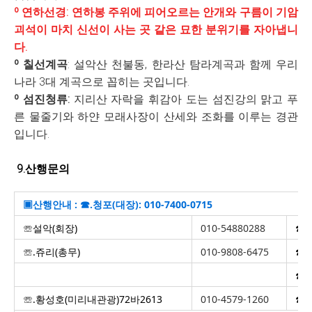
​º 연하선경: ​연하봉 주위에 피어오르는 안개와 구름이 기암
괴석이 마치 신선이 사는 곳 같은 묘한 분위기를 자아냅니
다.
º 칠선계곡
: ​설악산 천불동, 한라산 탐라계곡과 함께 우리
나라 3대 계곡으로 꼽히는 곳입니다.
º ​섬진청류:
지리산 자락을 휘감아 도는 섬진강의 맑고 푸
른 물줄기와 하얀 모래사장이 산세와 조화를 이루는 경관
입니다.
9.산행문의
▣산행안내 :
☎.청포(대장): 010-7400-0715
☏설악(회장)
010-54880288
☎.
☏.쥬리(총무)
010-9808-6475
☎.
☎.
☏.황성호(미리내관광)72바2613
010-4579-1260
☎.