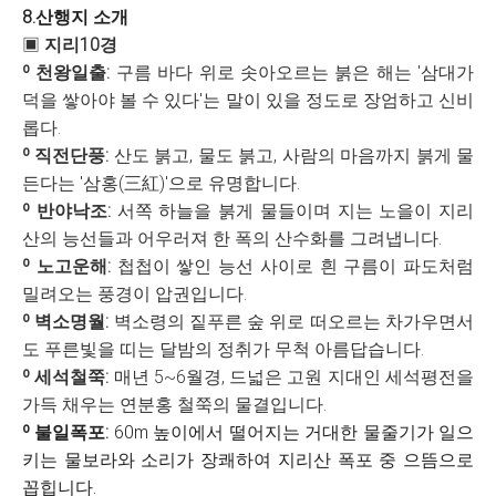
8.산행지 소개
▣
지리10경
º 천왕일출:
구름 바다 위로 솟아오르는 붉은 해는 '삼대가
덕을 쌓아야 볼 수 있다'는 말이 있을 정도로 장엄하고 신비
롭다.
º 직전단풍:
​​산도 붉고, 물도 붉고, 사람의 마음까지 붉게 물
든다는 '삼홍(三紅)'으로 유명합니다.
º 반야낙조:
서쪽 하늘을 붉게 물들이며 지는 노을이 지리
산의 능선들과 어우러져 한 폭의 산수화를 그려냅니다.
º 노고운해:
첩첩이 쌓인 능선 사이로 흰 구름이 파도처럼
밀려오는 풍경이 압권입니다.
º 벽소명월:
​벽소령의 짙푸른 숲 위로 떠오르는 차가우면서
도 푸른빛을 띠는 달밤의 정취가 무척 아름답습니다.
​º 세석철쭉:
​매년 5~6월경, 드넓은 고원 지대인 세석평전을
가득 채우는 연분홍 철쭉의 물결입니다.
º 불일폭포:
​60m 높이에서 떨어지는 거대한 물줄기가 일으
키는 물보라와 소리가 장쾌하여 지리산 폭포 중 으뜸으로
꼽힙니다.