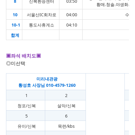
8
신복환승센터
03:50
황매.청솔.야생화.쟈
10
서울산IC회차로
04:00
수리g
10-1
통도사휴게소
04:10
합계
▣좌석 배치도▣
◎미선택:
미리내관광
황성호 사장님 010-4579-1260
1
2
청포/신복
설악/신복
5
6
유이/신복
목련/kbs