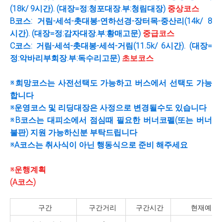
(18k/ 9시간). (대장=정:청포대장.부:청림대장)
중상코스
B코스: 거림-세석-촛대봉-연하선경-장터목-중산리(14k/ 8
시간). (대장=정:감자대장.부:황매고문)
중급코스
C코스: 거림-세석-촛대봉-세석-거림(11.5k/ 6시간). (대장=
정:악바리부회장.부:독수리고문)
초보코스
※희망코스는 사전선택도 가능하고 버스에서 선택도 가능
합니다
※운영코스 및 리딩대장은 사정으로 변경될수도 있습니다
※B코스는 대피소에서 점심때 필요한 버너코펠(또는 버너
불판) 지원 가능하신분 부탁드립니다
※A코스는 취사식이 아닌 행동식으로 준비 해주세요
※운행계획
(A코스)
구간
구간거리
구간시간
현재예상