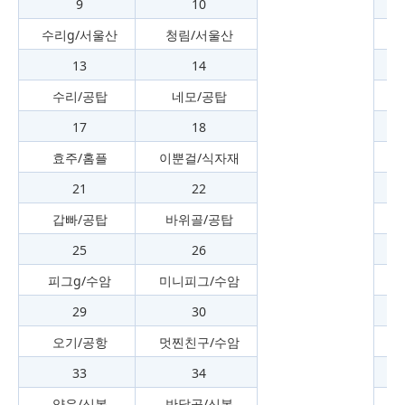
9
10
수리g/서울산
청림/서울산
13
14
수리/공탑
네모/공탑
17
18
효주/홈플
이뿐걸/식자재
21
22
갑빠/공탑
바위골/공탑
25
26
피그g/수암
미니피그/수암
29
30
오기/공항
멋찐친구/수암
33
34
양우/신복
반달곰/신복