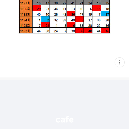
현
재
게
시
글
추
가
기
능
열
기