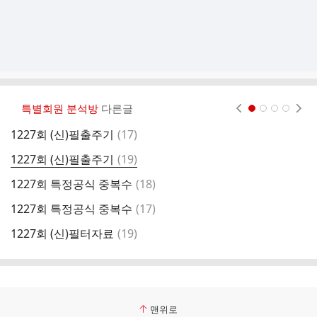
특별회원 분석방
다른글
현재페이지 1
2
3
4
댓
1227회 (신)필출주기
(
17
)
1
글
댓
1227회 (신)필출주기
(
19
)
1
글
댓
1227회 특정공식 중복수
(
18
)
1
글
댓
1227회 특정공식 중복수
(
17
)
1
글
댓
1227회 (신)필터자료
(
19
)
1
글
맨위로