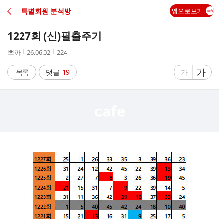
C
특별회원 분석방
앱으로보기
A
1227회 (신)필출주기
F
작
작
조
뽀까
26.06.02
224
성
성
회
E
자
시
수
글
가
글
목록
댓글
19
가
간
자
자
크
크
기
기
크
작
게
게