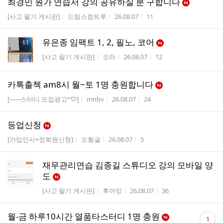
최경민 원가 연습서 강의 공유하실 분 구합니다
게시판명
작성자
작성시간
조회수
[사고 팔기 게시판]
드림스컴트루
26.08.07
11
유은종 임팩트 1, 2, 필노, 코어
게시판명
작성자
작성시간
조회수
[사고 팔기 게시판]
오라
26.08.07
12
카톡출첵 am8시 월~토 1명 충원합니다
게시판명
작성자
작성시간
조회수
[-──스터디 모집광고°♡]
mnbv
26.08.07
24
등업신청
게시판명
작성자
작성시간
조회수
[가입인사+정회원신청]
오힁긜
26.08.07
5
재무관리연습 김종길 스튜디오 강의 모바일 양
도
게시판명
작성자
작성시간
조회수
[사고 팔기 게시판]
후아앙
26.08.07
36
댓
월-금 하루10시간 열품타스터디 1명 충원
1