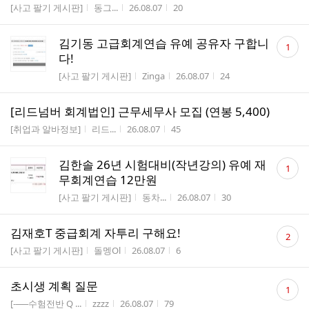
게시판명
작성자
작성시간
조회수
[사고 팔기 게시판]
동그...
26.08.07
20
댓
김기동 고급회계연습 유예 공유자 구합니
1
글
다!
수
게시판명
작성자
작성시간
조회수
[사고 팔기 게시판]
Zinga
26.08.07
24
[리드넘버 회계법인] 근무세무사 모집 (연봉 5,400)
게시판명
작성자
작성시간
조회수
[취업과 알바정보]
리드...
26.08.07
45
댓
김한솔 26년 시험대비(작년강의) 유예 재
1
글
무회계연습 12만원
수
게시판명
작성자
작성시간
조회수
[사고 팔기 게시판]
동차...
26.08.07
30
댓
김재호T 중급회계 자투리 구해요!
2
글
게시판명
작성자
작성시간
조회수
[사고 팔기 게시판]
돌멩Ol
26.08.07
6
수
댓
초시생 계획 질문
1
글
게시판명
작성자
작성시간
조회수
[-──수험전반 Q ...
zzzz
26.08.07
79