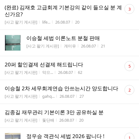
댓
(완료) 김재호 고급회계 기본강의 같이 들으실 분 계
3
글
신가요?
수
게시판명
작성자
작성시간
조회수
[사고 팔기 게시판]
life...
26.08.07
20
이승철 세법 이론노트 분철 판매
게시판명
작성자
작성시간
조회수
[사고 팔기 게시판]
개미유
26.08.07
21
댓
20퍼 할인결제 선결제 해드립니다
5
글
게시판명
작성자
작성시간
조회수
[사고 팔기 게시판]
악으...
26.08.07
62
수
댓
이승철 2차 세무회계연습 안쓰는시간 양도합니다
2
글
게시판명
작성자
작성시간
조회수
[사고 팔기 게시판]
gahq...
26.08.07
27
수
김종길 재무관리 기본이론 3만 공유하실 분
게시판명
작성자
작성시간
조회수
[사고 팔기 게시판]
돛단배
26.08.07
20
댓
정우승 객관식 세법 2026 팝니다 !
1