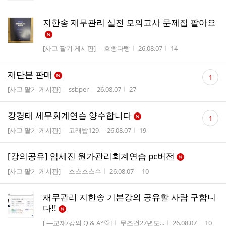
지한송 재무관리 실전 모의고사 문제집 팔아요
게시판명
작성자
작성시간
조회수
[사고 팔기 게시판]
호빵다빵
26.08.07
14
댓
재단본 판매
1
글
게시판명
작성자
작성시간
조회수
[사고 팔기 게시판]
ssbper
26.08.07
27
수
댓
강경태 세무회계연습 양수합니다
1
글
게시판명
작성자
작성시간
조회수
[사고 팔기 게시판]
고래밥129
26.08.07
19
수
[강의공유] 임세진 원가관리회계연습 pc버전
게시판명
작성자
작성시간
조회수
[사고 팔기 게시판]
스스스스수
26.08.07
10
재무관리 지한송 기본강의 공유할 사람 구합니
다!!
게시판명
작성자
작성시간
조회수
[ -─교재/강의 Q & A°♡]
무조건27년도...
26.08.07
10