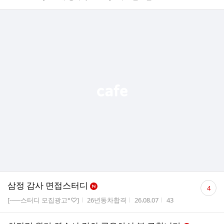
댓
삼정 감사 면접스터디
4
글
게시판명
작성자
작성시간
조회수
[-──스터디 모집광고°♡]
26년동차합격
26.08.07
43
수