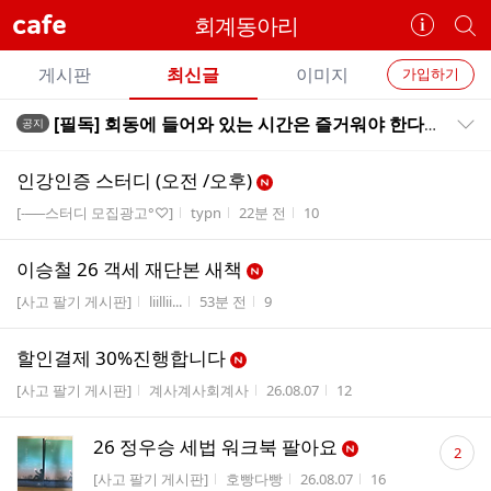
cafe
회계동아리
카
개
페
별
개
정
카
게시판
최신글
이미지
가입하기
보
별
페
전
전
보
검
[필독] 회동에 들어와 있는 시간은 즐거워야 한다고 생각합니다. ------
공지
카
공지목록 펼치기/접기
체
기
색
체
페
글
글
인강인증 스터디 (오전 /오후)
리
메
게시판명
작성자
작성시간
조회수
[-──스터디 모집광고°♡]
typn
22분 전
10
스
뉴
트
이승철 26 객세 재단본 새책
게시판명
작성자
작성시간
조회수
[사고 팔기 게시판]
liillii...
53분 전
9
할인결제 30%진행합니다
게시판명
작성자
작성시간
조회수
[사고 팔기 게시판]
계사계사회계사
26.08.07
12
댓
26 정우승 세법 워크북 팔아요
2
글
게시판명
작성자
작성시간
조회수
[사고 팔기 게시판]
호빵다빵
26.08.07
16
수