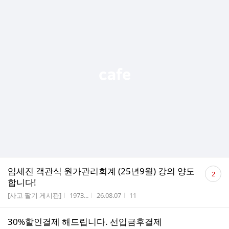
댓
임세진 객관식 원가관리회계 (25년9월) 강의 양도
2
글
합니다!
수
게시판명
작성자
작성시간
조회수
[사고 팔기 게시판]
1973...
26.08.07
11
30%할인결제 해드립니다. 선입금후결제