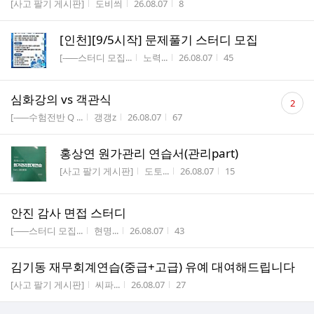
게시판명
작성자
작성시간
조회수
[사고 팔기 게시판]
도비씌
26.08.07
8
[인천][9/5시작] 문제풀기 스터디 모집
게시판명
작성자
작성시간
조회수
[-──스터디 모집...
노력...
26.08.07
45
댓
심화강의 vs 객관식
2
글
게시판명
작성자
작성시간
조회수
[-──수험전반 Q ...
갱갱z
26.08.07
67
수
홍상연 원가관리 연습서(관리part)
게시판명
작성자
작성시간
조회수
[사고 팔기 게시판]
도토...
26.08.07
15
안진 감사 면접 스터디
게시판명
작성자
작성시간
조회수
[-──스터디 모집...
현명...
26.08.07
43
김기동 재무회계연습(중급+고급) 유예 대여해드립니다
게시판명
작성자
작성시간
조회수
[사고 팔기 게시판]
씨파...
26.08.07
27