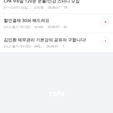
CPA 주6일 120문 문풀/인강 스터디 모집
게시판명
작성자
작성시간
조회수
[-──스터디 모집...
오만원
26.08.07
78
댓
할인결제 30퍼 해드려요
4
글
게시판명
작성자
작성시간
조회수
[사고 팔기 게시판]
acntle
26.08.07
42
수
댓
김민환 재무관리 기본강의 공유자 구합니다!
1
글
게시판명
작성자
작성시간
조회수
[사고 팔기 게시판]
dkfj...
26.08.07
7
수