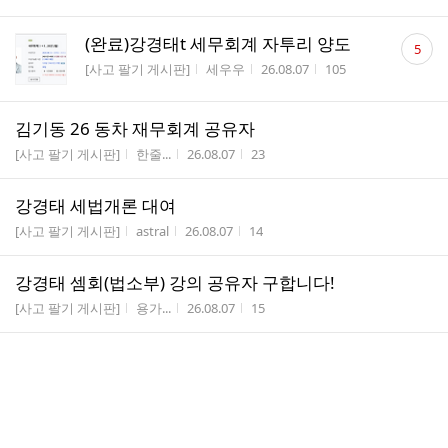
수
댓
(완료)강경태t 세무회계 자투리 양도
5
글
게시판명
작성자
작성시간
조회수
[사고 팔기 게시판]
세우우
26.08.07
105
수
김기동 26 동차 재무회계 공유자
게시판명
작성자
작성시간
조회수
[사고 팔기 게시판]
한줄...
26.08.07
23
강경태 세법개론 대여
게시판명
작성자
작성시간
조회수
[사고 팔기 게시판]
astral
26.08.07
14
강경태 셈회(법소부) 강의 공유자 구합니다!
게시판명
작성자
작성시간
조회수
[사고 팔기 게시판]
용가...
26.08.07
15
할인결제 20퍼 선결제 구합니다
게시판명
작성자
작성시간
조회수
[사고 팔기 게시판]
라오...
26.08.07
19
[완료] 김판기 다이어트 교재 판매합니다 :)