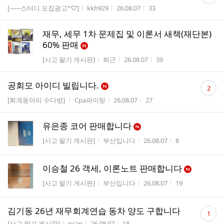
글
게시판명
작성자
작성시간
조회수
[-──스터디 모집광고°♡]
kkh929
26.08.07
33
수
재무, 세무 1차 문제집 및 이론서 새책(재단본)
60% 판매
게시판명
작성자
작성시간
조회수
[사고 팔기 게시판]
퇴근
26.08.07
39
댓
공회모 아이디 빌립니다.
2
글
게시판명
작성자
작성시간
조회수
[회계동아리 수다방]
Cpa파이팅
26.08.07
27
수
유은종 코어 판매합니다
게시판명
작성자
작성시간
조회수
[사고 팔기 게시판]
부산입니다
26.08.07
8
이승철 26 객세, 이론노트 판매합니다
게시판명
작성자
작성시간
조회수
[사고 팔기 게시판]
부산입니다
26.08.07
19
댓
김기동 26년 재무회계연습 동차 양도 구합니다
1
글
게시판명
작성자
작성시간
조회수
[사고 팔기 게시판]
pcan
26.08.07
18