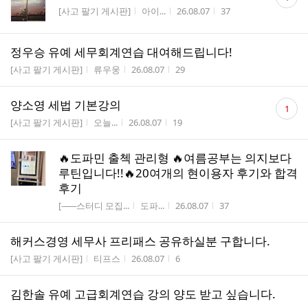
글
게시판명
작성자
작성시간
조회수
[사고 팔기 게시판]
아이...
26.08.07
37
수
정우승 유예 세무회계연습 대여해드립니다!
게시판명
작성자
작성시간
조회수
[사고 팔기 게시판]
류우웅
26.08.07
29
댓
양소영 세법 기본강의
1
글
게시판명
작성자
작성시간
조회수
[사고 팔기 게시판]
오늘...
26.08.07
19
수
🔥도파민 출첵 관리형 🔥여름공부는 의지보다
루틴입니다!!🔥20여개의 현이용자 후기와 합격
후기
게시판명
작성자
작성시간
조회수
[-──스터디 모집...
도파...
26.08.07
37
해커스경영 세무사 프리패스 공유하실분 구합니다.
게시판명
작성자
작성시간
조회수
[사고 팔기 게시판]
티프스
26.08.07
6
김한솔 유예 고급회계연습 강의 양도 받고 싶습니다.