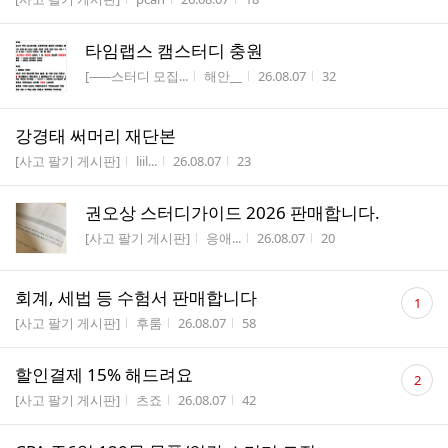
수
타임랩스 캠스터디 충원
게시판명
작성자
작성시간
조회수
[-──스터디 모집...
해안__
26.08.07
32
강경태 써머리 재단본
게시판명
작성자
작성시간
조회수
[사고 팔기 게시판]
liil...
26.08.07
23
권오상 스터디가이드 2026 판매합니다.
게시판명
작성자
작성시간
조회수
[사고 팔기 게시판]
응애...
26.08.07
20
댓
회계, 세법 등 수험서 판매합니다
1
글
게시판명
작성자
작성시간
조회수
[사고 팔기 게시판]
후룸
26.08.07
58
수
댓
할인결제 15% 해드려요
2
글
게시판명
작성자
작성시간
조회수
[사고 팔기 게시판]
츠죠
26.08.07
42
수