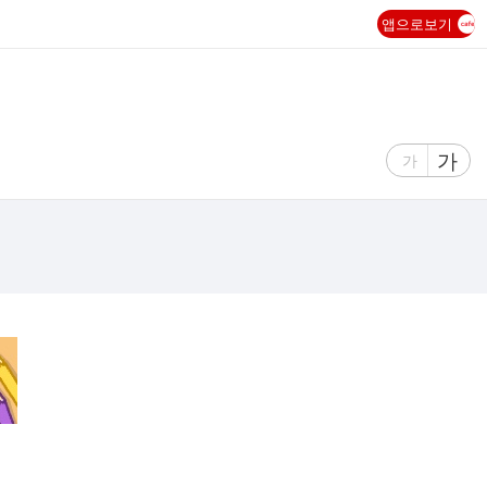
앱으로보기
글
가
글
가
자
자
크
크
기
기
크
작
게
게