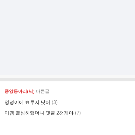
중앙동아리(닉)
다른글
댓
엉덩이에 뾰루지 낫어
(
3
)
글
댓
미겜 열심히했더니 댓글 2천개야
(
7
)
글