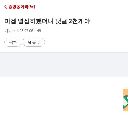
C
중앙동아리(닉)
A
미겜 열심히했더니 댓글 2천개야
F
작
작
조
니나브
25.07.06
48
성
성
회
E
자
시
수
목록
댓글
7
간