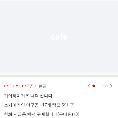
글
추
가
기
능
열
기
야구가방, 야구공
다른글
현재페이지 1
2
3
4
기아타이거즈 백팩 삽니다
미
댓
스카이라인 야구공 - 17개 택포 5만
(
2
)
제
글
댓
한화 지급용 백팩 구매합니다(구매완)
(
3
)
랜