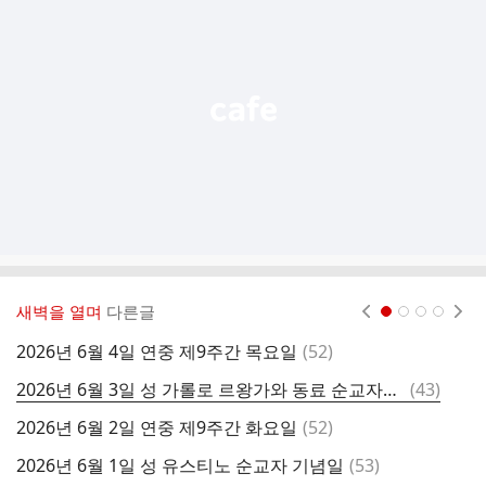
기
능
열
기
새벽을 열며
다른글
현재페이지 1
2
3
4
댓
2026년 6월 4일 연중 제9주간 목요일
(
52
)
2
글
댓
2026년 6월 3일 성 가롤로 르왕가와 동료 순교자들 기념일
(
43
)
글
댓
2026년 6월 2일 연중 제9주간 화요일
(
52
)
2
글
댓
2026년 6월 1일 성 유스티노 순교자 기념일
(
53
)
2
글