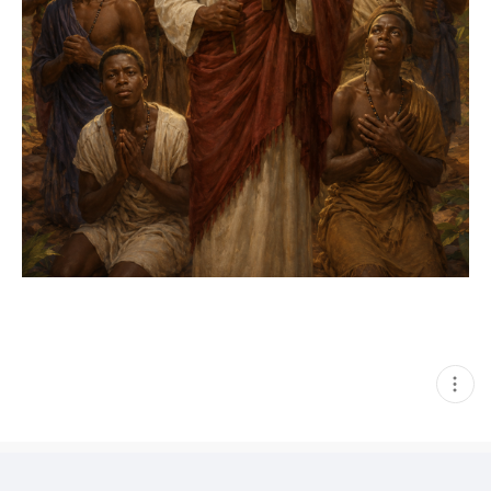
현
재
게
시
글
추
가