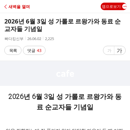
C
새벽을 열며
앱으로보기
A
2026년 6월 3일 성 가롤로 르왕가와 동료 순
F
교자들 기념일
작
작
조
빠다킹신부
26.06.02
2,225
E
성
성
회
자
시
수
글
가
글
목록
댓글
43
가
간
자
자
크
크
기
기
크
작
게
게
2026년 6월 3일 성 가롤로 르왕가와 동
료 순교자들 기념일