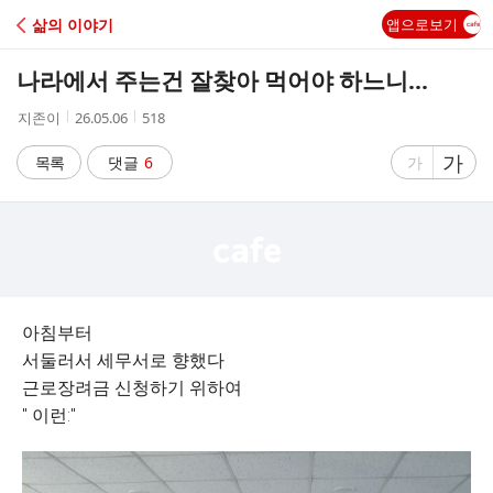
C
삶의 이야기
앱으로보기
A
나라에서 주는건 잘찾아 먹어야 하느니...
F
작
작
조
지존이
26.05.06
518
성
성
회
E
자
시
수
글
가
글
목록
댓글
6
가
간
자
자
크
크
기
기
크
작
게
게
아침부터
서둘러서 세무서로 향했다
근로장려금 신청하기 위하여
" 이런:"