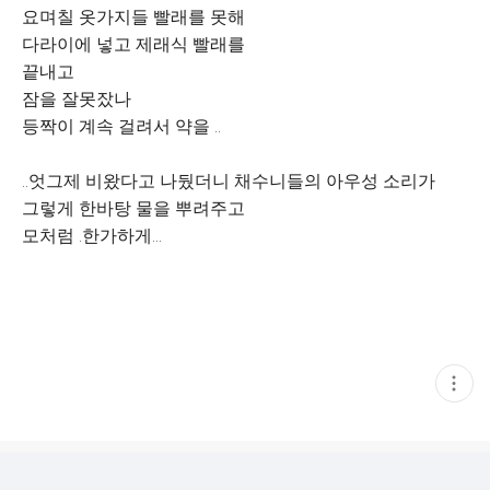
요며칠 옷가지들 빨래를 못해
다라이에 넣고 제래식 빨래를
끝내고
잠을 잘못잤나
등짝이 계속 걸려서 약을 ..
..엇그제 비왔다고 나뒀더니 채수니들의 아우성 소리가
그렇게 한바탕 물을 뿌려주고
모처럼 .한가하게...
현
재
게
시
글
추
가