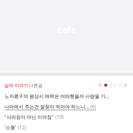
기
능
열
기
삶의 이야기
다른글
현재페이지 1
2
3
4
노자老子의 평상시 매력은 어떠했을까 사람을 기피했나
잘
댓
나라에서 주는건 잘찾아 먹어야 하느니...
(
6
)
경
글
댓
"사라짐이 아닌 이어짐"
(
19
)
챗
글
댓
'소풍'
(
12
)
고
글