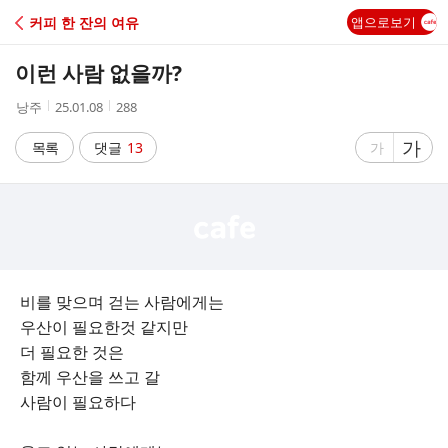
C
커피 한 잔의 여유
앱으로보기
A
이런 사람 없을까?
F
작
작
조
낭주
25.01.08
288
성
성
회
E
자
시
수
글
가
글
목록
댓글
13
가
간
자
자
크
크
기
기
크
작
게
게
비를 맞으며 걷는 사람에게는
우산이 필요한것 같지만
더 필요한 것은
함께 우산을 쓰고 갈
사람이 필요하다