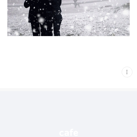
현
재
게
시
글
추
가
기
능
열
기