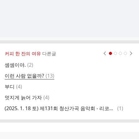
커피 한 잔의 여유
다른글
현재페이지 1
2
3
4
댓
셈셈이야.
(
2
)
글
댓
이런 사람 없을까?
(
13
)
우
글
댓
부디
(
4
)
사
글
댓
멋지게 늙어 가자
(
4
)
그
글
댓
(2025. 1. 18 토) 제131회 청산가곡 음악회 - 리코디아홀 안내
(
1
)
인
글