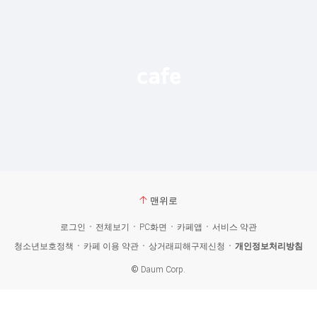
맨위로
로그인
전체보기
PC화면
카페앱
서비스 약관
청소년보호정책
카페 이용 약관
상거래피해구제신청
개인정보처리방침
©
Daum Corp.
카