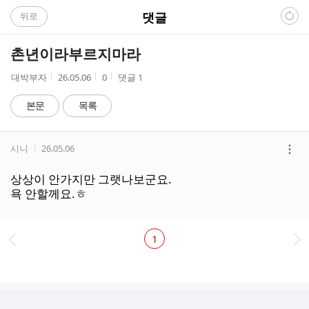
C
댓글
뒤로
A
촌년이라부르지마라
F
작
작
조
대박부자
26.05.06
0
댓글
1
성
성
회
E
자
시
수
본문
목록
간
댓
작성자
작성시간
시니
26.05.06
글
더
리
보
상상이 안가지만 그랫나보군요.
스
기
욕 안할께요.ㅎ
트
1