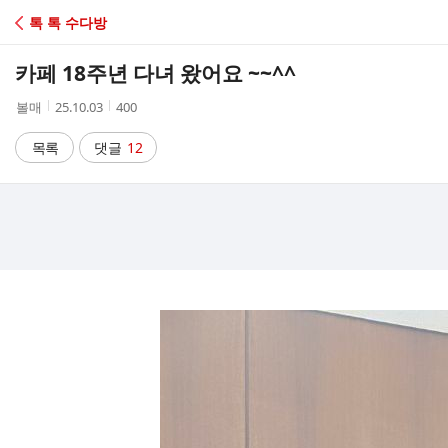
C
톡 톡 수다방
A
카페 18주년 다녀 왔어요 ~~^^
F
작
작
조
볼매
25.10.03
400
성
성
회
E
자
시
수
목록
댓글
12
간