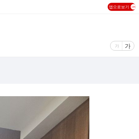
앱으로보기
글
가
글
가
자
자
크
크
기
기
크
작
게
게