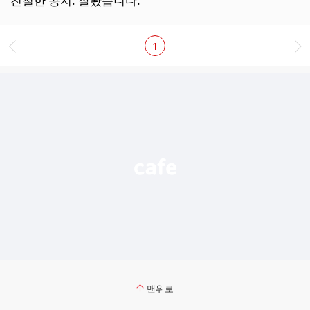
친철한 공지. 잘봤습니다.
보
기
1
맨위로