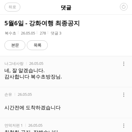
C
댓글
뒤로
A
5월6일 - 강화여행 최종공지
F
작
작
조
복수초
26.05.05
278
댓글
3
성
성
회
E
자
시
수
본문
목록
간
댓
작성자
작성시간
나그네사랑
26.05.05
글
더
네, 잘 알겠습니다.
리
보
감사합니다 복수초방장님.
스
기
트
작성자
작성시간
손유
26.05.05
더
보
시간전에 도착하겠습니다
기
작성자
작성시간
언덕저편 1
26.05.05
더