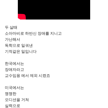
두 살때
소아마비로 하반신 장애를 지니고
가난해서
독학으로 일궈낸
기적같은 일입니다
한국에서는
장애자라고
교수임용 에서 제외 시켰죠
미국에서는
쟁쟁한
오디션을 거쳐
실력으로