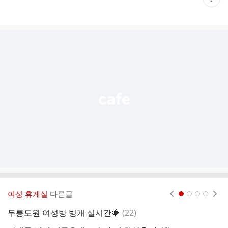
재
게
시
글
추
가
기
능
열
기
여성 휴게실
다른글
현재페이지 1
2
3
4
댓
무릉도원 여성방 벙개 실시간🍓
(
22
)
이
글