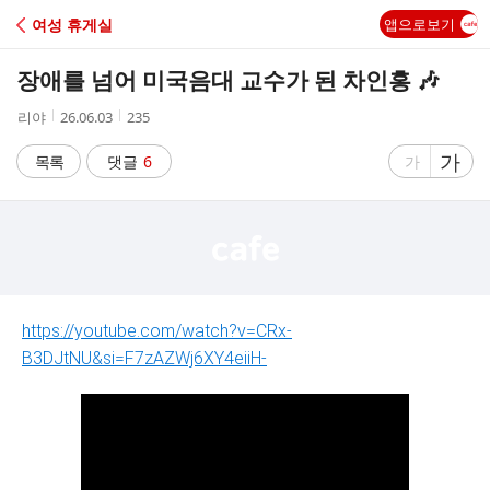
C
여성 휴게실
앱으로보기
A
장애를 넘어 미국음대 교수가 된 차인홍 🎶
F
작
작
조
리야
26.06.03
235
성
성
회
E
자
시
수
글
가
글
목록
댓글
6
가
간
자
자
크
크
기
기
크
작
게
게
https://youtube.com/watch?v=CRx-
B3DJtNU&si=F7zAZWj6XY4eiiH-