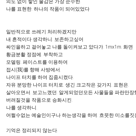
의도 없이 쌓인 물감은 가장 순수한.
나를 표현한. 하나의 작품이 되어있었다
일반적으로 쓰레기 처리하겠지만
내 흔적이다 생각하니. 보존하고싶어
싸인을하고 걸어놓고 나를 돌이켜보고 았다가. 1mx1m. 화면
황금분활 정점에. 부착하고
모델링. 페이스트를 이용하여
접시(我)를 향해 사방에서.
나이프 터치를 하여 집줌시켰다.
자유 분망한 나이프 터치로. 생긴 크고작은 갖가지. 표현은.
살아오면서. 보고느꼈던. 알게되었던모든 사물들을 파란만장했
버려질것을 작품으로 승화시킨.
나를 생각하니.
어쩔수없는 예술인이구나 하는생각을 하며. 흐믓한 미소를짓
기억은 정리되지 않는다.