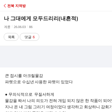
C
전북 지역방
A
나 그대에게 모두드리리(내흔적)
F
작
작
조
계륜
26.06.03
86
성
성
회
E
자
시
수
목록
댓글
6
간
큰 접시를 아크릴물감
파렛으로 수십년.사용한 파렛이 있었다
● 무의식적으로. 무질서하게
물감을 짜서 나의 의도가 전혀 개입 되지 않은 한 작품이 되
지나 온 내 그림 그리기 여정이었다 생각하고 회상하니 감회가