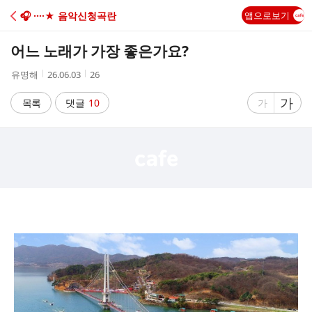
C
🎧 ····★ 음악신청곡란
앱으로보기
A
어느 노래가 가장 좋은가요?
F
작
작
조
유명해
26.06.03
26
성
성
회
E
자
시
수
글
가
글
목록
댓글
10
가
간
자
자
크
크
기
기
크
작
게
게