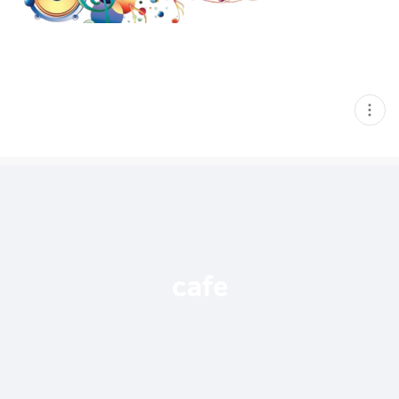
현
재
게
시
글
추
가
기
능
열
기