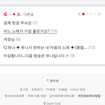
🎧 ····★ 음..
다른글
현재페이지 1
2
3
4
댓
공책 한권 주셔요
(
7
)
글
댓
어느 노래가 가장 좋은가요?
(
10
)
글
댓
국장님
(
6
)
어
글
댓
CJ 유나 ◈ 유나가 전하는 내 마음의 노래 ◈ [종합]10시~12시
(
12
)
반
글
댓
마감합니다...다음 방송은 유나입니다.ㅎ
(
9
)
글
맨위로
로그인
전체보기
PC화면
카페앱
서비스 약관
청소년보호정책
카페 이용 약관
상거래피해구제신청
개인정보처리방침
©
Daum Corp.