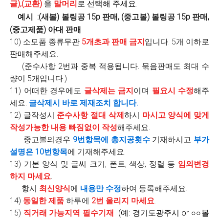
글),(교환)
을
말머리
로 선택해 주세요.
예시 :(새볼) 볼링공 15p 판매, (중고볼) 볼링공 15p 판매,
(중고제품) 아대 판매
10) 소모품 종류무관
5개초과 판매 금지
입니다. 5개 이하로
판매해주세요.
(준수사항 2번과 중복 적용됩니다. 묶음판매도 최대 수
량이 5개입니다.)
11)
어떠한 경우에도
글삭제는 금지
이며
필요시 수정
해주
세요.
글삭제시 바로 제재조치 합니다.
12) 글작성시
준수사항 절대 삭제
하시
마시고
양식에 맞게
작성가능한 내용 빠짐없이 작성
해주세요.
중고볼의경우
9번항목에 총지공횟수
기재하시고
부가
설명은 10번항목
에 기재해주세요.
13) 기본 양식 및 글씨 크기, 폰트, 색상, 정렬 등
임의변경
하지 마세요
.
항시
최신양식
에
내용만 수정
하여 등록해주세요.
14)
동일한 제품
하루에
2번 올리지 마세요
.
15)
직거래 가능지역 필수기재
(예: 경기도광주시 or ○○볼