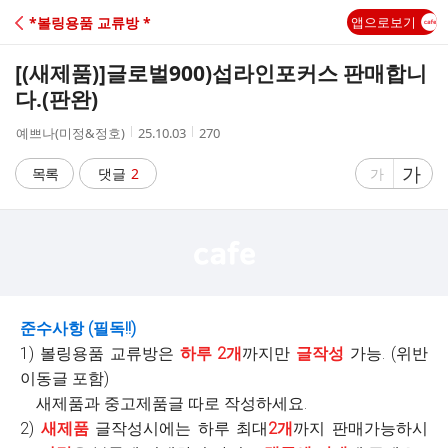
C
*볼링용품 교류방 *
앱으로보기
A
[(새제품)]
글로벌900)섭라인포커스 판매합니
F
다.(판완)
작
작
조
예쁘나(미정&정호)
25.10.03
270
E
성
성
회
자
시
수
글
가
글
목록
댓글
2
가
간
자
자
크
크
기
기
크
작
게
게
준수사항 (필독!!)
1) 볼링용품 교류방은
하루 2개
까지만
글작성
가능. (위반
이동글 포함)
새제품과 중고제품글 따로 작성하세요.
2)
새제품
글작성시에는 하루 최대
2개
까지 판매가능하시