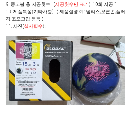
9. 중고볼 총 지공횟수 : (
지공횟수만 표기
) " 0회 지공 "
10. 제품특성(기타사항) : ( 제품설명 예: 덤리스,오른손,플러
깅,조포그립 등등 )
11. 사진(
실사필수
) :