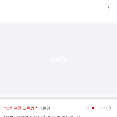
현
재
게
시
글
추
가
기
능
열
기
*볼링용품 교류방 *
다른글
현재페이지 1
2
3
4