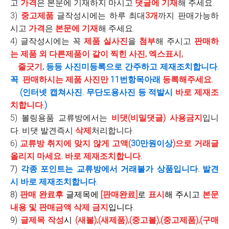
고
가격
은 본문에 기재하지 마시고
댓글에 기재
해 주세요.
3)
중고제품
글작성시에는 하루 최대
3개
까지 판매가능하
시고
가격
은
본문에 기재
해 주세요.
4) 글작성시에는 꼭
제품 실사진
을
첨부
해 주시고
판매하
는 제품 외 다른제품이 같이 찍힌 사진, 엑스표시,
줄긋기
, 등등 사진미등록으로 간주하고 제재조치합니다.
꼭
판매하시는 제품 사진만
11번항목아래
등록해주세요.
(인터넷 캡쳐사진. 무단도용사진 등 적발시
바로 제재조
치합니다.
)
5) 볼링용품 교류방에서는
비댓(비밀댓글) 사용금지
입니
다. 비댓 발견즉시
삭제
처리합니다.
6)
교류방 취지에 맞지 않게 고액(
30만원이상
)으로 거래글
올리지 마세요. 바로 제재조치합니다.
7)
각종 포인트는 교류방에서 거래불가 상품입니다. 발견
시 바로 제재조치합니다.
8)
판매 완료후
글제목에
[판매완료]
로
표시
해 주시고
본문
내용 및 판매금액
삭제 금지
입니다.
9)
글제목 작성
시
(새볼),(새제품),(중고볼),(중고제품),(구매