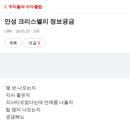
C
우리들의 수다클럽
A
안성 크리스밸리 정보귱금
F
작
작
조
Lllllii
26.05.25
535
성
성
회
E
자
시
수
목록
댓글
6
간
몇 보 나오는지
긱사 좋은지
긱사티오없다는데 언제쯤 나올지
팁 많이 나오는지
궁금해뇨