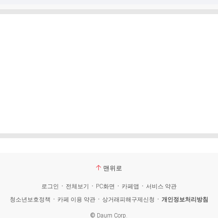
맨위로
로그인
전체보기
PC화면
카페앱
서비스 약관
청소년보호정책
카페 이용 약관
상거래피해구제신청
개인정보처리방침
©
Daum Corp.