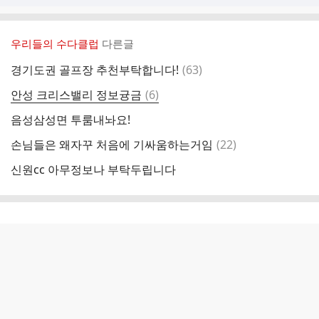
우리들의 수다클럽
다른글
댓
경기도권 골프장 추천부탁합니다!
(
63
)
글
댓
안성 크리스밸리 정보귱금
(
6
)
글
음성삼성면 투룸내놔요!
댓
손님들은 왜자꾸 처음에 기싸움하는거임
(
22
)
글
신원cc 아무정보나 부탁두립니다