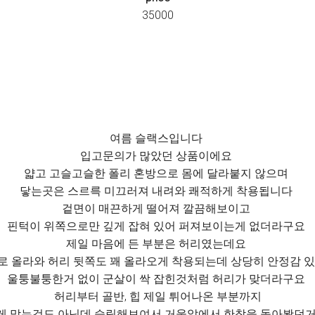
35000
여름 슬랙스입니다
입고문의가 많았던 상품이에요
얇고 고슬고슬한 폴리 혼방으로 몸에 달라붙지 않으며
닿는곳은 스르륵 미끄러져 내려와 쾌적하게 착용됩니다
겉면이 매끈하게 떨어져 깔끔해보이고
핀턱이 위쪽으로만 깊게 잡혀 있어 퍼져보이는게 없더라구요
제일 마음에 든 부분은 허리였는데요
로 올라와 허리 뒷쪽도 꽤 올라오게 착용되는데 상당히 안정감 
울퉁불퉁한거 없이 군살이 싹 잡힌것처럼 허리가 맞더라구요
허리부터 골반, 힙 제일 튀어나온 부분까지
게 맞는것도 아닌데 슬림해보여서 거울앞에서 한참을 돌아봤던