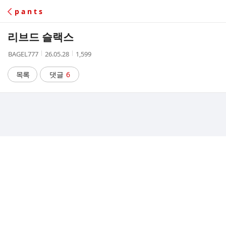
C
p a n t s
A
리브드 슬랙스
F
작
작
조
BAGEL777
26.05.28
1,599
성
성
회
E
자
시
수
목록
댓글
6
간