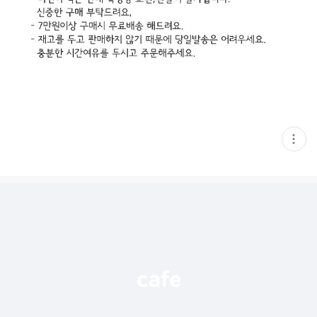
현
재
게
시
글
추
가
기
능
열
기