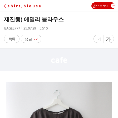
C
s h i r t , b l o u s e
앱으로보기
A
재진행) 에밀리 블라우스
F
작
작
조
BAGEL777
25.07.29
5,510
성
성
회
E
자
시
수
글
가
글
목록
댓글
22
가
간
자
자
크
크
기
기
크
작
게
게