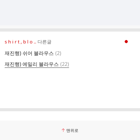
s h i r t , b l o ..
다른글
현재페이지 1
댓
재진행) 쉬어 블라우스
(
2
)
글
댓
재진행) 에밀리 블라우스
(
22
)
글
맨위로