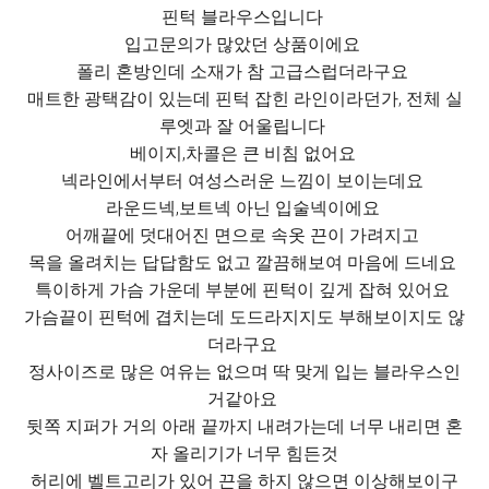
핀턱 블라우스입니다
입고문의가 많았던 상품이에요
폴리 혼방인데 소재가 참 고급스럽더라구요
매트한 광택감이 있는데 핀턱 잡힌 라인이라던가, 전체 실
루엣과 잘 어울립니다
베이지,차콜은 큰 비침 없어요
넥라인에서부터 여성스러운 느낌이 보이는데요
라운드넥,보트넥 아닌 입술넥이에요
어깨끝에 덧대어진 면으로 속옷 끈이 가려지고
목을 올려치는 답답함도 없고 깔끔해보여 마음에 드네요
특이하게 가슴 가운데 부분에 핀턱이 깊게 잡혀 있어요
가슴끝이 핀턱에 겹치는데 도드라지지도 부해보이지도 않
더라구요
정사이즈로 많은 여유는 없으며 딱 맞게 입는 블라우스인
거같아요
뒷쪽 지퍼가 거의 아래 끝까지 내려가는데 너무 내리면 혼
자 올리기가 너무 힘든것
허리에 벨트고리가 있어 끈을 하지 않으면 이상해보이구