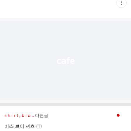
현
재
게
시
글
추
가
기
능
열
기
s h i r t , b l o ..
다른글
현재페이지 1
댓
비스 브이 셔츠
(
1
)