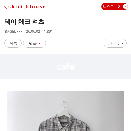
C
s h i r t , b l o u s e
앱으로보기
A
테이 체크 셔츠
F
작
작
조
BAGEL777
26.06.02
1,891
성
성
회
E
자
시
수
글
가
글
목록
댓글
7
가
간
자
자
크
크
기
기
크
작
게
게