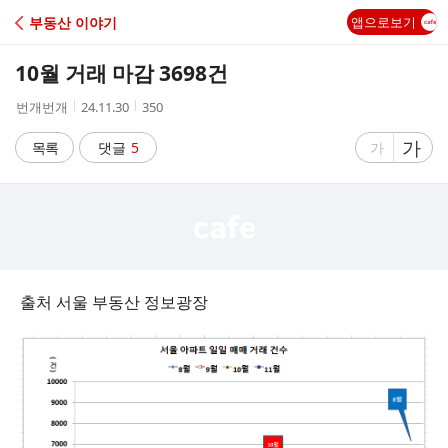
C
부동산 이야기
앱으로보기
A
10월 거래 마감 3698건
F
작
작
조
번개번개
24.11.30
350
성
성
회
E
자
시
수
글
가
글
목록
댓글
5
가
간
자
자
크
크
기
기
크
작
게
게
출처 서울 부동산 정보광장