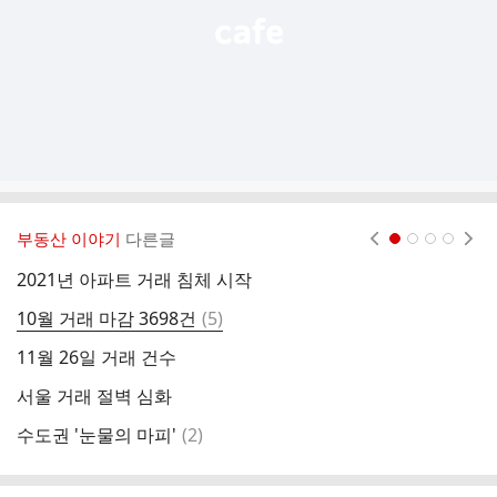
부동산 이야기
다른글
현재페이지 1
2
3
4
2021년 아파트 거래 침체 시작
1
댓
10월 거래 마감 3698건
(
5
)
수
글
11월 26일 거래 건수
분
서울 거래 절벽 심화
전
댓
수도권 '눈물의 마피'
(
2
)
"
글