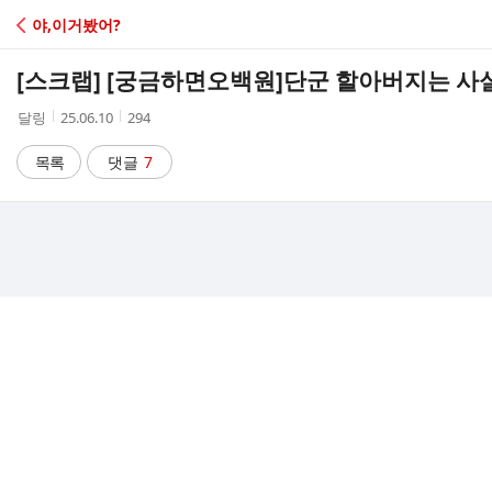
C
야,이거봤어?
A
[스크랩] [궁금하면오백원]
단군 할아버지는 사
F
작
작
조
달링
25.06.10
294
성
성
회
E
자
시
수
목록
댓글
7
간