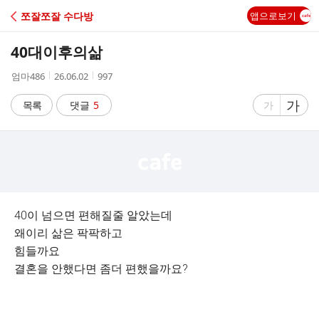
C
쪼잘쪼잘 수다방
앱으로보기
A
40대이후의삶
F
작
작
조
엄마486
26.06.02
997
성
성
회
E
자
시
수
글
가
글
목록
댓글
5
가
간
자
자
크
크
기
기
크
작
게
게
40이 넘으면 편해질줄 알았는데
왜이리 삶은 팍팍하고
힘들까요
결혼을 안했다면 좀더 편했을까요?