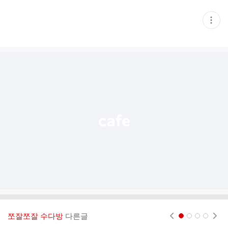
현
재
게
시
글
추
가
기
능
열
기
쪼잘쪼잘 수다방
다른글
현재페이지 1
2
3
4