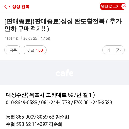
C
♣ 싱싱 전복
앱으로보기
A
[판매종료]
(판매종료)싱싱 완도활전복 ( 추가
F
인하 구매적기!! )
작
작
조
대상순희
26.05.25
1,158
E
성
성
회
자
시
수
글
가
글
목록
댓글
183
가
간
자
자
크
크
기
기
크
작
게
게
대상수산( 목포시 고하대로 597번 길 1 )
010-3649-0583 / 061-244-1778 / FAX 061-245-3539
농협 355-0009-3059-63 김순희
수협 593-62-114397 김순희