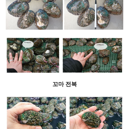
꼬마 전복