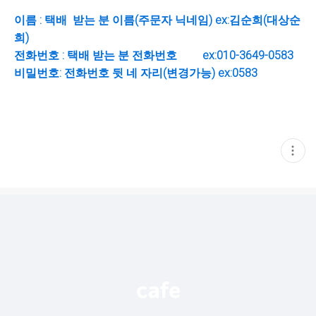
이름 : 택배 받는 분 이름(주문자 닉네임) ex:김순희(대상순
희)
전화번호 : 택배 받는 분 전화번호 ex:010-3649-0583
비밀번호: 전화번호 뒷 네 자리(변경가능) ex:0583
현
재
게
시
글
추
가
기
능
열
기