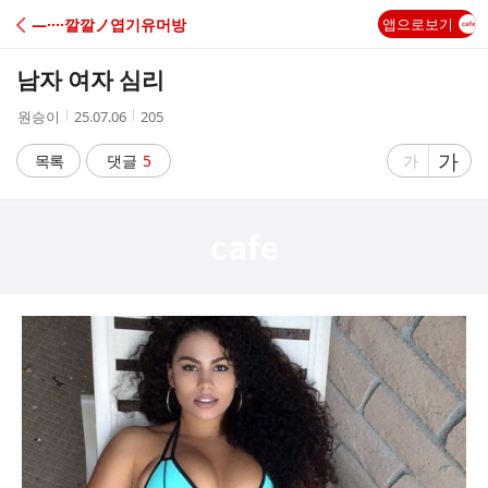
C
―····깔깔ノ엽기유머방
앱으로보기
A
남자 여자 심리
F
작
작
조
원승이
25.07.06
205
성
성
회
E
자
시
수
글
가
글
목록
댓글
5
가
간
자
자
크
크
기
기
크
작
게
게