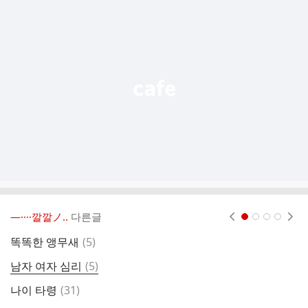
추
가
기
능
열
기
―····깔깔ノ..
다른글
현재페이지 1
2
3
4
댓
똑똑한 앵무새
(
5
)
남
글
댓
남자 여자 심리
(
5
)
나
글
댓
나이 타령
(
31
)
날
글