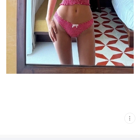
현
재
게
시
글