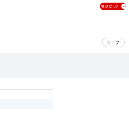
앱으로보기
글
가
글
가
자
자
크
크
기
기
크
작
게
게