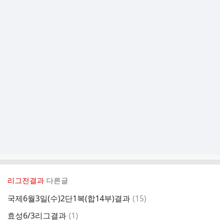
리그전결과
다른글
댓
국제6월3일(수)2단1복(합14부)결과
(
15
)
글
댓
효성6/3리그결과
(
1
)