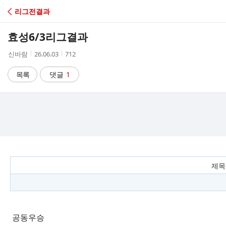
C
리그전결과
A
효성6/3리그결과
F
작
작
조
신바람
26.06.03
712
성
성
회
E
자
시
수
목록
댓글
1
간
제목
공동우승