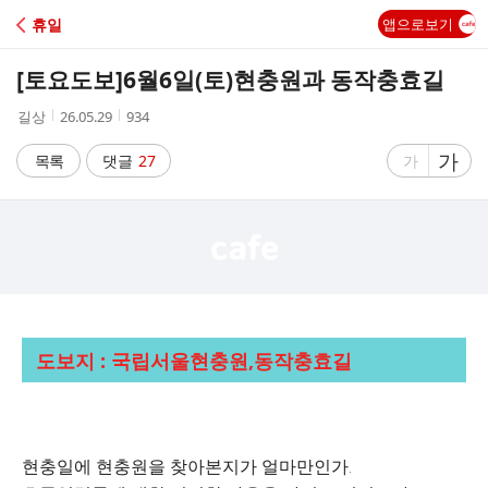
C
휴일
앱으로보기
A
[토요도보]
6월6일(토)현충원과 동작충효길
F
작
작
조
길상
26.05.29
934
성
성
회
E
자
시
수
글
가
글
목록
댓글
27
가
간
자
자
크
크
기
기
크
작
게
게
도보지 : 국립서울현충원,동작충효길
현충일에 현충원을 찾아본지가 얼마만인가.