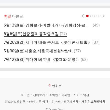
휴일
다른글
현재페이지 1
2
3
4
댓
6월13일(토) 영화보기-비발디와 나/명화감상-르누아르에서 피카소까지
(
49
)
글
댓
6월6일(토)현충원과 동작충효길
(
27
)
5
글
댓
7월26일(일) 시네마 배틀 콘서트 ＜롯데콘서트홀＞
(
37
)
5
글
댓
5월30일(토)서울숲,서울국제정원박람회
(
37
)
글
댓
7월12일(일) 위대한 베토벤 《황제와 운명》
(
62
)
5
글
맨위로
로그인
전체보기
PC화면
카페앱
서비스 약관
청소년보호정책
카페 이용 약관
상거래피해구제신청
개인정보처리방침
©
Daum Corp.