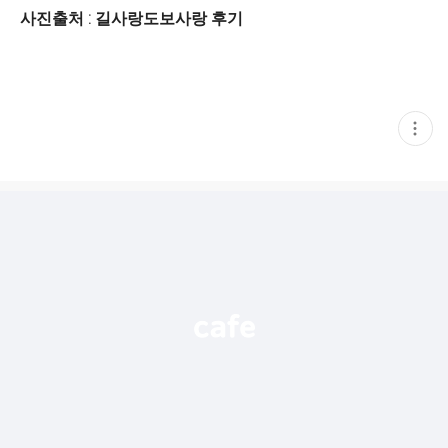
사진출처 : 길사랑도보사랑 후기
현
재
게
시
글
추
가
기
능
열
기